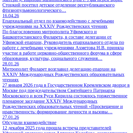
Стоцкий посетил детское отделение республиканского
фтизиопульмонологического…
16.04.26
Епархиальный отдел по взаимодействию с лечебными
учреждениями на ХХХIV Рождественских чтениях
По благословению митрополита Уфимского и
Башкортостанского Филарета, в составе делегации от
Уфимской епархии, Руководитель епархиального отдела по
работе с лечебными учреждениями Ахметова Н.В. приняла
участие в работе церковно-общественного форума в сфере
образования, культуры, социального служения…
28.01.26
Митрополит Филарет возглавил делегацию епархии на
XXXIV Международных Рождественских образовательных
чтениях
27 января 2026 года в Государственном Кремлевском дворце в
Москве под председательством Святейшего Патриарха
Московского и всея Руси Кирилла состоялось торжественное
пленарное заседание XXXIV Международных
Рождественских образовательных чтений «Просвещение и
нравственность: формирование личности и вызовы…
27.01.26
Обсудили взаимодействие
12 декабря 2025 года прошла встреча представителей