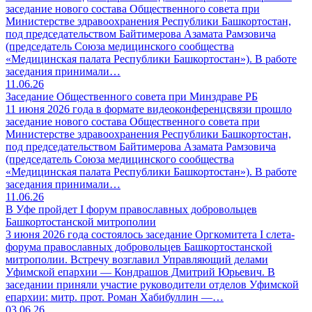
заседание нового состава Общественного совета при
Министерстве здравоохранения Республики Башкортостан,
под председательством Байтимерова Азамата Рамзовича
(председатель Союза медицинского сообщества
«Медицинская палата Республики Башкортостан»). В работе
заседания принимали…
11.06.26
Заседание Общественного совета при Минздраве РБ
11 июня 2026 года в формате видеоконференцсвязи прошло
заседание нового состава Общественного совета при
Министерстве здравоохранения Республики Башкортостан,
под председательством Байтимерова Азамата Рамзовича
(председатель Союза медицинского сообщества
«Медицинская палата Республики Башкортостан»). В работе
заседания принимали…
11.06.26
В Уфе пройдет I форум православных добровольцев
Башкортостанской митрополии
3 июня 2026 года состоялось заседание Оргкомитета I слета-
форума православных добровольцев Башкортостанской
митрополии. Встречу возглавил Управляющий делами
Уфимской епархии — Кондрашов Дмитрий Юрьевич. В
заседании приняли участие руководители отделов Уфимской
епархии: митр. прот. Роман Хабибуллин —…
03.06.26