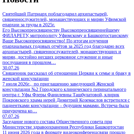
Святейший Патриарх поблагодарил архипастырей,
священнослужителей, монашествующих и мирян Уфимской
епархии за труды в 2025г.
Его Высокопреосвященству Высокопреосвященнейшему
ФИЛАРЕТУ, митрополиту Уфимскому и Башкортостанскому
Ваше Высокопреосвященство! По итогам изучения
епархиальных годовых отчётов за 2025 год благодарю всех
архипастырей, священнослужителей, монашествующих и
мирян, достойно несших церковное служение и иные
послушания в прошлом…
30.07.26
Священник рассказал об отношении Церкви к семье и браку в
женской консультации
7 июля 2026г., по приглашению заведующей Женской
консультации №2 Городского клинического перинатального
центра г. Уфы Флеры Фанилевны Ташбулатовой, клирик
Покровского храма иерей Димитрий Коземаслов встретился с
пациентками консультации – будущим мамами. Встреча была
приурочена ко…
07.07.26
Заседание нового состава Общественного совета при
Министерстве здравоохранения Республики Башкортостан
11 июня 2026 года в формате видеоконференцсвязи прошло