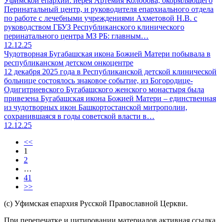
Уфимской епархии: иерея Артемия Колобова, окормляющего
Перинатальный центр, и руководителя епархиального отдела
по работе с лечебными учреждениями Ахметовой Н.В. с
руководством ГБУЗ Республиканского клинического
перинатального центра МЗ РБ: главным…
12.12.25
Чудотворная Бугабашская икона Божией Матери побывала в
республиканском детском онкоцентре
12 декабря 2025 года в Республиканской детской клинической
больнице состоялось знаковое событие, из Богородице-
Одигитриевского Бугабашского женского монастыря была
привезена Бугабашская икона Божией Матери – единственная
из чудотворных икон Башкортостанской митрополии,
сохранившаяся в годы советской власти в…
12.12.25
<<
1
2
…
41
>>
(с) Уфимская епархия Русской Православной Церкви.
При перепечатке и цитировании материалов активная ссылка