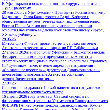
В Уфе открыли и освятили памятник хирургу и святителю
Луке Крымскому
28 мая 2026г. в Уфе помощник Президента России Владимир
Мединский, Глава Башкортостана Радий Хабиров и
общественный деятель, телеведущий, заслуженный юрист
России Павел Астахов приняли участие в церемонии
открытия памятника выдающемуся отечественному хирургу
XX века, учёному…
28.05.26
Митрополит Филарет провел встречу с представителем
Агентства стратегических инициатив Г.П.Сайфуллиным
27 апреля 2026г. митрополит Уфимский и Башкортостанский
Филарет провел встречу с представителем Агентства
стратегических инициатив России*** Григорием Петровичем
Сайфуллиным - заместителем директора направления
«Социальные проекты» – директором Дивизиона семьи и
демографии, руководителе Агентства социально-
демографического развития.…
27.04.26
Священник поздравил с Пасхой пациентов и сотрудников
фтизиопульмонологического центра
16 апреля 2026 года, в четверг Светлой седмицы по
благословению митрополита Уфимского и Башкортостанского
ФИЛАРЕТА, настоятель прихода Казанской иконы Божией
Матери д. Карпово Калининского р-на г. Уфы иерей Борис