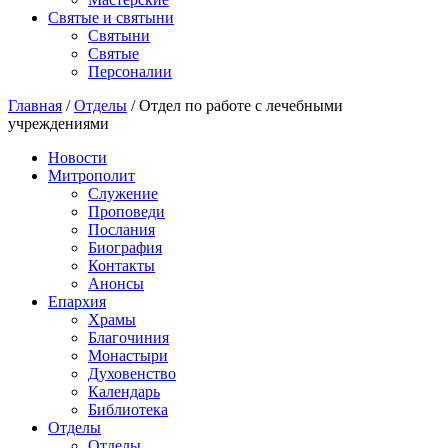
Святые и святыни
Cвятыни
Cвятые
Персоналии
Главная
/
Отделы
/
Отдел по работе с лечебными
учреждениями
Новости
Митрополит
Служение
Проповеди
Послания
Биография
Контакты
Анонсы
Епархия
Храмы
Благочиния
Монастыри
Духовенство
Календарь
Библиотека
Отделы
Отделы