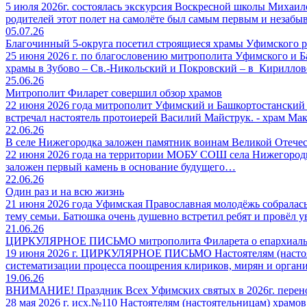
5 июля 2026г. состоялась экскурсия Воскресной школы Михаи
родителей этот полет на самолёте был самым первым и незабы
05.07.26
Благочинный 5-округа посетил строящиеся храмы Уфимского 
25 июня 2026 г. по благословению митрополита Уфимского и 
храмы в Зубово – Св.-Никольский и Покровский – в Кирилло
25.06.26
Митрополит Филарет совершил обзор храмов
22 июня 2026 года митрополит Уфимский и Башкортостанский 
встречал настоятель протоиерей Василий Майструк. - храм 
22.06.26
В селе Нижегородка заложен памятник воинам Великой Отече
22 июня 2026 года на территории МОБУ СОШ села Нижегородка 
заложен первый камень в основание будущего…
22.06.26
Один раз и на всю жизнь
21 июня 2026 года Уфимская Православная молодёжь собралась
тему семьи. Батюшка очень душевно встретил ребят и провёл
21.06.26
ЦИРКУЛЯРНОЕ ПИСЬМО митрополита Филарета о епархиальн
19 июня 2026 г. ЦИРКУЛЯРНОЕ ПИСЬМО Настоятелям (настояте
систематизации процесса поощрения клириков, мирян и органи
19.06.26
ВНИМАНИЕ! Праздник Всех Уфимских святых в 2026г. переноси
28 мая 2026 г. исх.№110 Настоятелям (настоятельницам) х