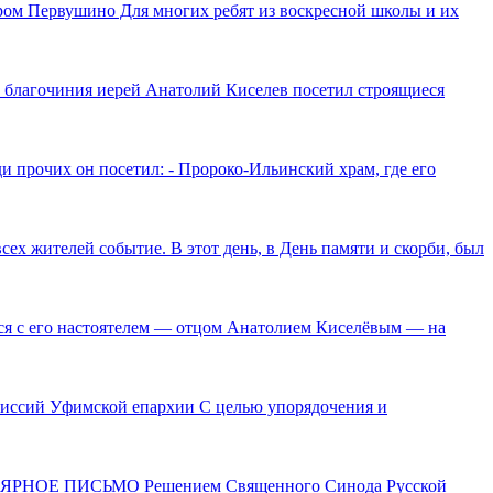
ром Первушино Для многих ребят из воскресной школы и их
 благочиния иерей Анатолий Киселев посетил строящиеся
 прочих он посетил: - Пророко-Ильинский храм, где его
х жителей событие. В этот день, в День памяти и скорби, был
ься с его настоятелем — отцом Анатолием Киселёвым — на
иссий Уфимской епархии С целью упорядочения и
ИРКУЛЯРНОЕ ПИСЬМО Решением Священного Синода Русской