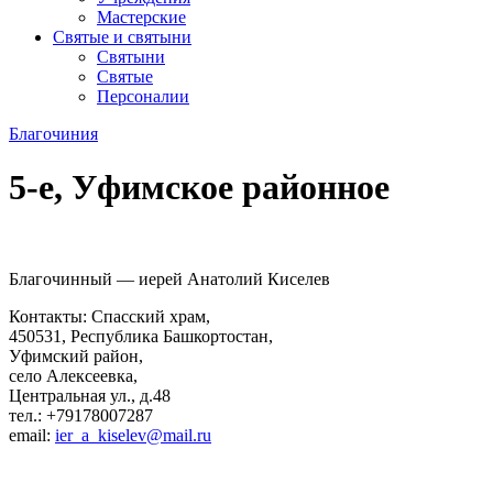
Мастерские
Святые и святыни
Cвятыни
Cвятые
Персоналии
Благочиния
5-е, Уфимское районное
Благочинный — иерей Анатолий Киселев
Контакты: Спасский храм,
450531, Республика Башкортостан,
Уфимский район,
село Алексеевка,
Центральная ул., д.48
тел.:
+79178007287
email:
ier_a_kiselev@mail.ru