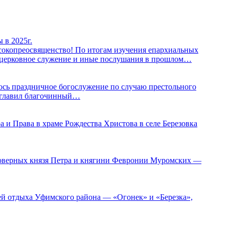
 в 2025г.
копреосвященство! По итогам изучения епархиальных
х церковное служение и иные послушания в прошлом…
лось праздничное богослужение по случаю престольного
озглавил благочинный…
а и Права в храме Рождества Христова в селе Березовка
аговерных князя Петра и княгини Февронии Муромских —
рей отдыха Уфимского района — «Огонек» и «Березка»,