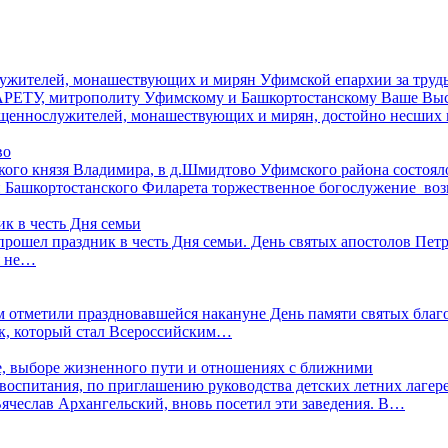
ужителей, монашествующих и мирян Уфимской епархии за труды
ЕТУ, митрополиту Уфимскому и Башкортостанскому Ваше Высо
священнослужителей, монашествующих и мирян, достойно несши
во
ликого князя Владимира, в д.Шмидтово Уфимского района состоя
и Башкортостанского Филарета торжественное богослужение в
к в честь Дня семьи
прошел праздник в честь Дня семьи. День святых апостолов Петр
я не…
лом отметили праздновавшейся накануне День памяти святых бл
ик, который стал Всероссийским…
е, выборе жизненного пути и отношениях с ближними
 воспитания, по приглашению руководства детских летних лаге
Вячеслав Архангельский, вновь посетил эти заведения. В…