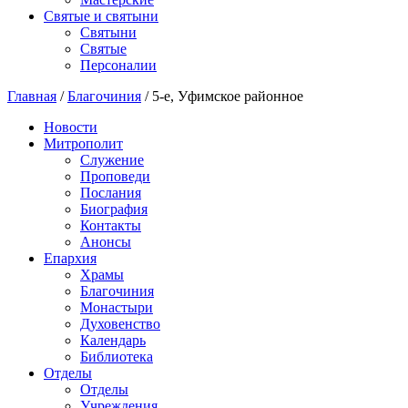
Святые и святыни
Cвятыни
Cвятые
Персоналии
Главная
/
Благочиния
/
5-е, Уфимское районное
Новости
Митрополит
Служение
Проповеди
Послания
Биография
Контакты
Анонсы
Епархия
Храмы
Благочиния
Монастыри
Духовенство
Календарь
Библиотека
Отделы
Отделы
Учреждения