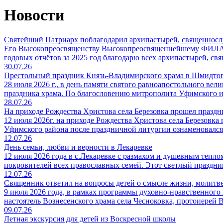
Новости
Святейший Патриарх поблагодарил архипастырей, священносл
Его Высокопреосвященству Высокопреосвященнейшему ФИЛАР
годовых отчётов за 2025 год благодарю всех архипастырей, 
30.07.26
Престольный праздник Князь-Владимирского храма в Шмидто
28 июля 2026 г., в день памяти святого равноапостольного ве
праздника храма. По благословению митрополита Уфимского 
28.07.26
На приходе Рождества Христова села Березовка прошел праздни
12 июля 2026г. на приходе Рождества Христова села Березовка 
Уфимского района после праздничной литургии ознаменовалс
12.07.26
День семьи, любви и верности в Лекаревке
12 июля 2026 года в с.Лекаревке с размахом и душевным теп
покровителей всех православных семей. Этот светлый праздн
12.07.26
Священник ответил на вопросы детей о смысле жизни, молитв
9 июля 2026 года, в рамках программы духовно-нравственного
настоятель Вознесенского храма села Чесноковка, протоиерей 
09.07.26
Летная экскурсия для детей из Воскресной школы