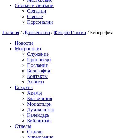
Святые и святыни
Cвятыни
Cвятые
Персоналии
Главная
/
Духовенство
/
Феодор Галкин
/
Биография
Новости
Митрополит
Служение
Проповеди
Послания
Биография
Контакты
Анонсы
Епархия
Храмы
Благочиния
Монастыри
Духовенство
Календарь
Библиотека
Отделы
Отделы
Учреждения