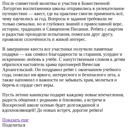
После совместной молитвы и участия в Божественной
Литургии воспитанники школы отправились в увлекательное
путешествие — квест, где на практике смогли применить всё,
чему научились за год. Вопросы и задания требовали не
только смекалки, но и глубоких знаний о православной вере,
истории, традициях и Священном Писании. Ребята с азартом
и радостью проходили испытания, помогали друг другу,
проявляли сплочённость и живой интерес.
В завершение квеста все участники получили памятные
подарки — как символ благодарности за старания, усердие и
искреннюю любовь к учёбе. С напутственным словом к детям
обратился настоятель храма протоиерей Вячеслав
Архангельский. Он поздравил ребят с окончанием учебного
года, пожелал им яркого, интересного и безопасного лета, а
также напомнил о важности не забывать храм, молиться и
беречь в сердце свет веры.
Пусть летние каникулы подарят каждому новые впечатления,
радость общения с родными и близкими, а встреча в
Воскресной школе осенью будет долгожданной и
вдохновляющей! До новых встреч, дорогие ребята!
Показать еще
Поделиться