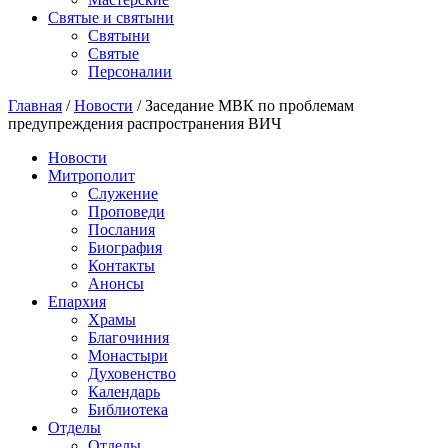
Святые и святыни
Cвятыни
Cвятые
Персоналии
Главная
/
Новости
/
Заседание МВК по проблемам
предупреждения распространения ВИЧ
Новости
Митрополит
Служение
Проповеди
Послания
Биография
Контакты
Анонсы
Епархия
Храмы
Благочиния
Монастыри
Духовенство
Календарь
Библиотека
Отделы
Отделы