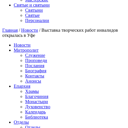
Святые и святыни
Cвятыни
Cвятые
Персоналии
Главная
/
Новости
/
Выставка творческих работ инвалидов
открылась в Уфе
Новости
Митрополит
Служение
Проповеди
Послания
Биография
Контакты
Анонсы
Епархия
Храмы
Благочиния
Монастыри
Духовенство
Календарь
Библиотека
Отделы
Отделы