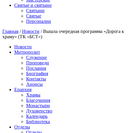
Святые и святыни
Cвятыни
Cвятые
Персоналии
Главная
/
Новости
/
Вышла очередная программа «Дорога к
храму» (ТК «БСТ»)
Новости
Митрополит
Служение
Проповеди
Послания
Биография
Контакты
Анонсы
Епархия
Храмы
Благочиния
Монастыри
Духовенство
Календарь
Библиотека
Отделы
Отделы