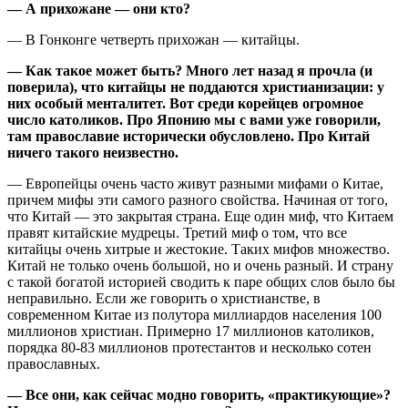
— А прихожане — они кто?
— В Гонконге четверть прихожан — китайцы.
— Как такое может быть? Много лет назад я прочла (и
поверила), что китайцы не поддаются христианизации: у
них особый менталитет. Вот среди корейцев огромное
число католиков. Про Японию мы с вами уже говорили,
там православие исторически обусловлено. Про Китай
ничего такого неизвестно.
— Европейцы очень часто живут разными мифами о Китае,
причем мифы эти самого разного свойства. Начиная от того,
что Китай — это закрытая страна. Еще один миф, что Китаем
правят китайские мудрецы. Третий миф о том, что все
китайцы очень хитрые и жестокие. Таких мифов множество.
Китай не только очень большой, но и очень разный. И страну
с такой богатой историей сводить к паре общих слов было бы
неправильно. Если же говорить о христианстве, в
современном Китае из полутора миллиардов населения 100
миллионов христиан. Примерно 17 миллионов католиков,
порядка 80-83 миллионов протестантов и несколько сотен
православных.
— Все они, как сейчас модно говорить, «практикующие»?