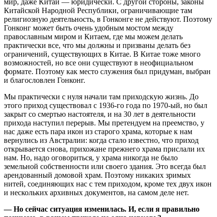
мир, даже Китай — юридически. С другой стороны, законы
Китайской Народной Республики, ограничивающие там
религиозную деятельность, в Гонконге не действуют. Поэтому
Гонконг может быть очень удобным мостом между
православным миром и Китаем, где мы можем делать
практически все, что мы должны и призваны делать без
ограничений, существующих в Китае. В Китае тоже много
возможностей, но все они существуют в неофициальном
формате. Поэтому как место служения был придуман, выбран
и благословлен Гонконг.
Мы практически с нуля начали там приходскую жизнь. До
этого приход существовал с 1936-го года по 1970-ый, но был
закрыт со смертью настоятеля, и на 30 лет в деятельности
прихода наступил перерыв. Мы претендуем на преемство, у
нас даже есть пара икон из старого храма, которые к нам
вернулись из Австралии: когда стало известно, что приход
открывается снова, прихожане прежнего храма прислали их
нам. Но, надо оговориться, у храма никогда не было
земельной собственности или своего здания. Это всегда был
арендованный домовой храм. Поэтому никаких зримых
нитей, соединяющих нас с тем приходом, кроме тех двух икон
и нескольких архивных документов, на самом деле нет.
— Но сейчас ситуация изменилась. И, если я правильно