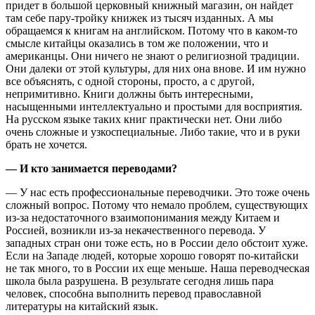
придет в большой церковный книжный магазин, он найдет
там себе пару-тройку книжек из тысяч изданных. А мы
обращаемся к книгам на английском. Потому что в каком-то
смысле китайцы оказались в том же положении, что и
американцы. Они ничего не знают о религиозной традиции.
Они далеки от этой культуры, для них она внове. И им нужно
все объяснять, с одной стороны, просто, а с другой,
непримитивно. Книги должны быть интересными,
насыщенными интеллектуально и простыми для восприятия.
На русском языке таких книг практически нет. Они либо
очень сложные и узкоспециальные. Либо такие, что и в руки
брать не хочется.
— И кто занимается переводами?
— У нас есть профессиональные переводчики. Это тоже очень
сложный вопрос. Потому что немало проблем, существующих
из-за недостаточного взаимопонимания между Китаем и
Россией, возникли из-за некачественного перевода. У
западных стран они тоже есть, но в России дело обстоит хуже.
Если на Западе людей, которые хорошо говорят по-китайски
не так много, то в России их еще меньше. Наша переводческая
школа была разрушена. В результате сегодня лишь пара
человек, способна выполнить перевод православной
литературы на китайский язык.