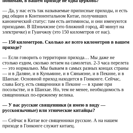
понимаю, в вашем приходе не одна церковь?
— Да, у нас есть так называемые приписные приходы, и есть
ряд общин в Континентальном Китае, получивших
канонический статус: там есть антиминсы, и они именуются
приходами. В Шэньчжэне (это ближний город, 40 минут на
электричке) и Гуанчжоу (это 150 километров от нас).
— 150 километров. Сколько же всего километров в вашем
приходе?
— Если говорить о территории прихода… Мы даже не
столько ездим, сколько летаем на самолетах. 2-3 часа перелета
— это нормально. Мы бываем в самых разных концах страны
— и в Даляне, и в Куньмине, и в Сяньмэне, и в Пекине, и в
Шанхае. Основной приход находится в Гонконге. Сейчас,
слава Богу, есть священники в Пекине — в храме при
посольстве, и в Шанхае. Но, тем не менее, необходимость в
священниках по-прежнему велика.
— У вас русские священники (я имею в виду —
русскоязычные) или этнические китайцы?
— Сейчас в Китае все священники русские. А на нашем
приходе в Гонконге служит китаец.