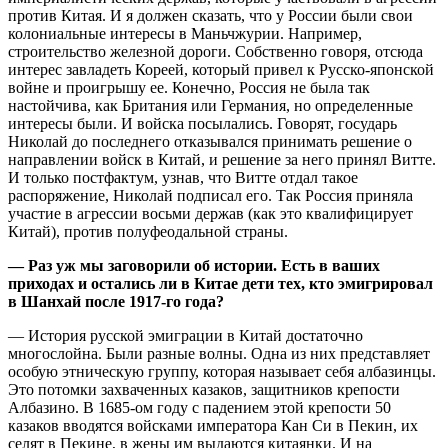
против Китая. И я должен сказать, что у России были свои
колониальные интересы в Маньчжурии. Например,
строительство железной дороги. Собственно говоря, отсюда
интерес завладеть Кореей, который привел к Русско-японской
войне и проигрышу ее. Конечно, Россия не была так
настойчива, как Британия или Германия, но определенные
интересы были. И войска посылались. Говорят, государь
Николай до последнего отказывался принимать решение о
направлении войск в Китай, и решение за него принял Витте.
И только постфактум, узнав, что Витте отдал такое
распоряжение, Николай подписал его. Так Россия приняла
участие в агрессии восьми держав (как это квалифицирует
Китай), против полуфеодальной страны.
— Раз уж мы заговорили об истории. Есть в ваших
приходах и остались ли в Китае дети тех, кто эмигрировал
в Шанхай после 1917-го года?
— История русской эмиграции в Китай достаточно
многослойна. Были разные волны. Одна из них представляет
особую этническую группу, которая называет себя албазинцы.
Это потомки захваченных казаков, защитников крепости
Албазино. В 1685-ом году с падением этой крепости 50
казаков вводятся войсками императора Кан Си в Пекин, их
селят в Пекине, в жены им выдаются китаянки. И на