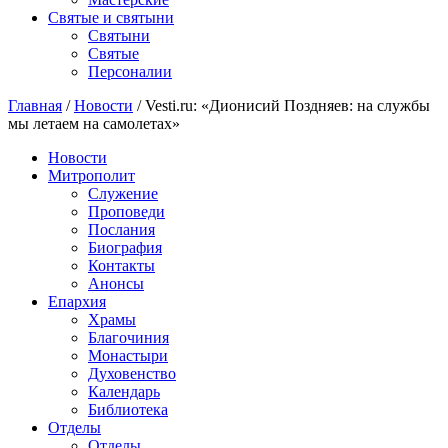
Святые и святыни
Cвятыни
Cвятые
Персоналии
Главная
/
Новости
/
Vesti.ru: «Дионисий Поздняев: на службы
мы летаем на самолетах»
Новости
Митрополит
Служение
Проповеди
Послания
Биография
Контакты
Анонсы
Епархия
Храмы
Благочиния
Монастыри
Духовенство
Календарь
Библиотека
Отделы
Отделы