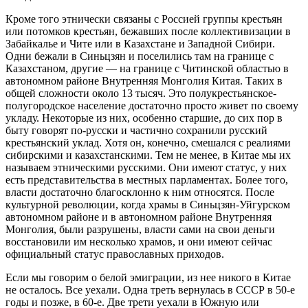
Кроме того этнически связаны с Россией группы крестьян
или потомков крестьян, бежавших после коллективизации в
Забайкалье и Чите или в Казахстане и Западной Сибири.
Одни бежали в Синьцзян и поселились там на границе с
Казахстаном, другие — на границе с Читинской областью в
автономном районе Внутренняя Монголия Китая. Таких в
общей сложности около 13 тысяч. Это полукрестьянское-
полугородское население достаточно просто живет по своему
укладу. Некоторые из них, особенно старшие, до сих пор в
быту говорят по-русски и частично сохранили русский
крестьянский уклад. Хотя он, конечно, смешался с реалиями
сибирскими и казахстанскими. Тем не менее, в Китае мы их
называем этническими русскими. Они имеют статус, у них
есть представительства в местных парламентах. Более того,
власти достаточно благосклонно к ним относятся. После
культурной революции, когда храмы в Синьцзян-Уйгурском
автономном районе и в автономном районе Внутренняя
Монголия, были разрушены, власти сами на свои деньги
восстановили им несколько храмов, и они имеют сейчас
официальный статус православных приходов.
Если мы говорим о белой эмиграции, из нее никого в Китае
не осталось. Все уехали. Одна треть вернулась в СССР в 50-е
годы и позже, в 60-е. Две трети уехали в Южную или