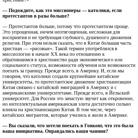
— Подождите, как это миссионеры — католики, если
протестантов в разы больше?
— Протестантов больше, потому что протестантизм проще.
Это упрощенная, ничем неотягощенная, несложная для
восприятия и не требующая глубокого, душевного движения
религия. При этом нельзя сказать, что в Китае большая часть
христиан — «рисовые». Такой термин употреблялся в
миссиологии в начале XX века по отношению к
обратившимся в христианство ради экономического или
социального статуса, возможности обучения или возможности
поехать за границу. Прежде всего, в Америку. И, если мы
говорим, что католики создали крупнейшие китайские
университеты, то протестантское движение христианизации
Китая связано с китайской эмиграцией в Америку и с
американскими университетами. Прежде всего, в Йельский
университет. Для России это зачастую звучит как откровение,
но интеллектуальная американская элита достаточно сильно
влияла на христианизацию Китая. В том числе, через
китайских мигрантов, которые учились и жили в Америке.
— Вы сказали, что хотели поехать в Гонконг, что это была
ваша инициатива. Оправдались ваши чаяния?