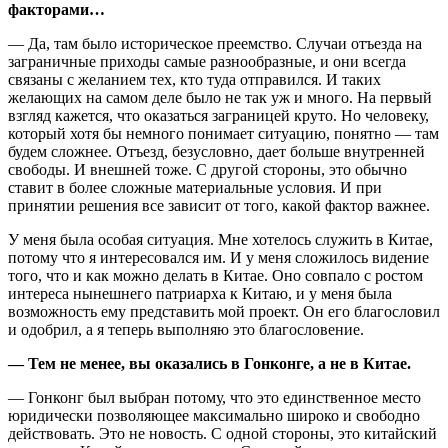
факторами…
— Да, там было историческое преемство. Случаи отъезда на
заграничные приходы самые разнообразные, и они всегда
связаны с желанием тех, кто туда отправился. И таких
желающих на самом деле было не так уж и много. На первый
взгляд кажется, что оказаться заграницей круто. Но человеку,
который хотя бы немного понимает ситуацию, понятно — там
будем сложнее. Отъезд, безусловно, дает больше внутренней
свободы. И внешней тоже. С другой стороны, это обычно
ставит в более сложные материальные условия. И при
принятии решения все зависит от того, какой фактор важнее.
У меня была особая ситуация. Мне хотелось служить в Китае,
потому что я интересовался им. И у меня сложилось видение
того, что и как можно делать в Китае. Оно совпало с ростом
интереса нынешнего патриарха к Китаю, и у меня была
возможность ему представить мой проект. Он его благословил
и одобрил, а я теперь выполняю это благословение.
— Тем не менее, вы оказались в Гонконге, а не в Китае.
— Гонконг был выбран потому, что это единственное место
юридически позволяющее максимально широко и свободно
действовать. Это не новость. С одной стороны, это китайский