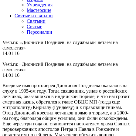
Учреждения
Мастерские
Святые и святыни
Cвятыни
Cвятые
Персоналии
Vesti.ru: «Дионисий Поздняев: на службы мы летаем на
самолетах»
14.01.16
Vesti.ru: «Дионисий Поздняев: на службы мы летаем на
самолетах»
14.01.16
Впервые имя протоиерея Дионисия Поздняева оказалось на
слуху в 1995-ом году. Тогда священник, узнав о российских
летчиках, оказавшихся в индийской тюрьме, и что им грозит
смертная казнь, обратился к главе ОВЦС МП (тогда еще
митрополиту) Кириллу (Гундяеву) и к правозащитникам.
Отец Дионисий крестил летчиков прямо в тюрьме, а в 2000-
ом году, благодаря общим усилиям, они были освобождены.
Еще через три года он становится настоятелем храма Святых
первоверховных апостолов Петра и Павла в Гонконге и
остается им по сей день. Мы успели обсудить вопросы