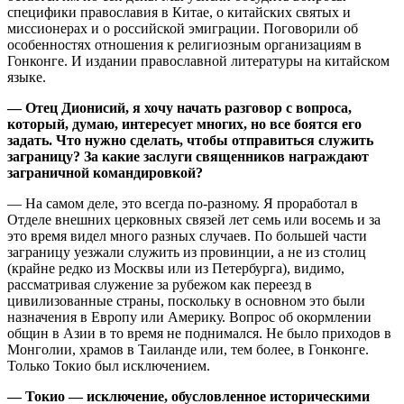
специфики православия в Китае, о китайских святых и
миссионерах и о российской эмиграции. Поговорили об
особенностях отношения к религиозным организациям в
Гонконге. И издании православной литературы на китайском
языке.
— Отец Дионисий, я хочу начать разговор с вопроса,
который, думаю, интересует многих, но все боятся его
задать. Что нужно сделать, чтобы отправиться служить
заграницу? За какие заслуги священников награждают
заграничной командировкой?
— На самом деле, это всегда по-разному. Я проработал в
Отделе внешних церковных связей лет семь или восемь и за
это время видел много разных случаев. По большей части
заграницу уезжали служить из провинции, а не из столиц
(крайне редко из Москвы или из Петербурга), видимо,
рассматривая служение за рубежом как переезд в
цивилизованные страны, поскольку в основном это были
назначения в Европу или Америку. Вопрос об окормлении
общин в Азии в то время не поднимался. Не было приходов в
Монголии, храмов в Таиланде или, тем более, в Гонконге.
Только Токио был исключением.
— Токио — исключение, обусловленное историческими