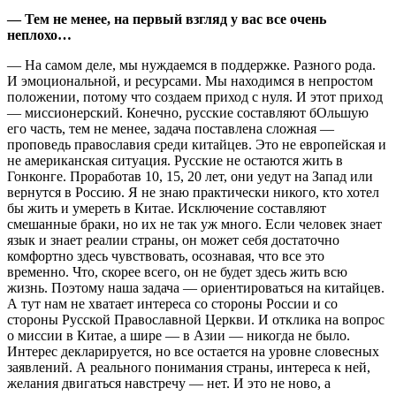
— Тем не менее, на первый взгляд у вас все очень
неплохо…
— На самом деле, мы нуждаемся в поддержке. Разного рода.
И эмоциональной, и ресурсами. Мы находимся в непростом
положении, потому что создаем приход с нуля. И этот приход
— миссионерский. Конечно, русские составляют бОльшую
его часть, тем не менее, задача поставлена сложная —
проповедь православия среди китайцев. Это не европейская и
не американская ситуация. Русские не остаются жить в
Гонконге. Проработав 10, 15, 20 лет, они уедут на Запад или
вернутся в Россию. Я не знаю практически никого, кто хотел
бы жить и умереть в Китае. Исключение составляют
смешанные браки, но их не так уж много. Если человек знает
язык и знает реалии страны, он может себя достаточно
комфортно здесь чувствовать, осознавая, что все это
временно. Что, скорее всего, он не будет здесь жить всю
жизнь. Поэтому наша задача — ориентироваться на китайцев.
А тут нам не хватает интереса со стороны России и со
стороны Русской Православной Церкви. И отклика на вопрос
о миссии в Китае, а шире — в Азии — никогда не было.
Интерес декларируется, но все остается на уровне словесных
заявлений. А реального понимания страны, интереса к ней,
желания двигаться навстречу — нет. И это не ново, а