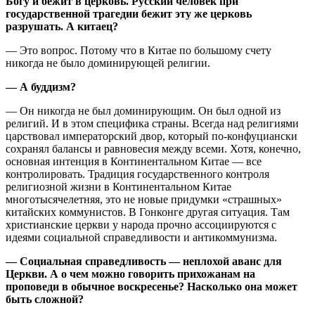
Богу и бежит в церковь. Русский человек при
государственной трагедии бежит эту же церковь
разрушать. А китаец?
— Это вопрос. Потому что в Китае по большому счету
никогда не было доминирующей религии.
— А буддизм?
— Он никогда не был доминирующим. Он был одной из
религий. И в этом специфика страны. Всегда над религиями
царствовал императорский двор, который по-конфуциански
сохранял балансы и равновесия между всеми. Хотя, конечно,
основная интенция в Континентальном Китае — все
контролировать. Традиция государственного контроля
религиозной жизни в Континентальном Китае
многотысячелетняя, это не новые придумки «страшных»
китайских коммунистов. В Гонконге другая ситуация. Там
христианские церкви у народа прочно ассоциируются с
идеями социальной справедливости и антикоммунизма.
— Социальная справедливость — неплохой аванс для
Церкви. А о чем можно говорить прихожанам на
проповеди в обычное воскресенье? Насколько она может
быть сложной?