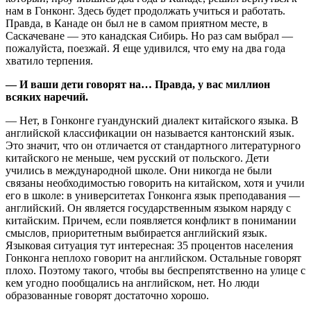
нам в Гонконг. Здесь будет продолжать учиться и работать.
Правда, в Канаде он был не в самом приятном месте, в
Саскачеване — это канадская Сибирь. Но раз сам выбрал —
пожалуйста, поезжай. Я еще удивился, что ему на два года
хватило терпения.
— И ваши дети говорят на… Правда, у вас миллион
всяких наречий.
— Нет, в Гонконге гуандунский диалект китайского языка. В
английской классификации он называется кантонский язык.
Это значит, что он отличается от стандартного литературного
китайского не меньше, чем русский от польского. Дети
учились в международной школе. Они никогда не были
связаны необходимостью говорить на китайском, хотя и учили
его в школе: в университетах Гонконга язык преподавания —
английский. Он является государственным языком наряду с
китайским. Причем, если появляется конфликт в понимании
смыслов, приоритетным выбирается английский язык.
Языковая ситуация тут интересная: 35 процентов населения
Гонконга неплохо говорит на английском. Остальные говорят
плохо. Поэтому такого, чтобы вы беспрепятственно на улице с
кем угодно пообщались на английском, нет. Но люди
образованные говорят достаточно хорошо.