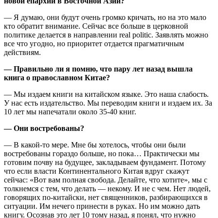
новой епархии в Восточной Азии?
— Я думаю, они будут очень громко кричать, но на это мало
кто обратит внимание. Сейчас все больше в церковной
политике делается в направлении real politic. Заявлять можно
все что угодно, но приоритет отдается прагматичным
действиям.
— Правильно ли я помню, что пару лет назад вышла
книга о православном Китае?
— Мы издаем книги на китайском языке. Это наша слабость.
У нас есть издательство. Мы переводим книги и издаем их. За
10 лет мы напечатали около 35-40 книг.
— Они востребованы?
— В какой-то мере. Мне бы хотелось, чтобы они были
востребованы гораздо больше, но пока… Практически мы
готовим почву на будущее, закладываем фундамент. Потому
что если власти Континентального Китая вдруг скажут
сейчас: «Вот вам полная свобода. Делайте, что хотите», мы с
толкнемся с тем, что делать — некому. И не с чем. Нет людей,
говорящих по-китайски, нет священников, разбирающихся в
ситуации. Им нечего принести в руках. Но им можно дать
книгу. Осознав это лет 10 тому назад, я понял, что нужно