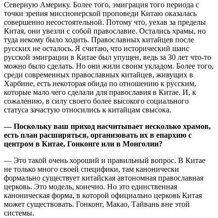
Северную Америку. Более того, эмиграция того периода с
точки зрения миссионерской проповеди Китаю оказалась
совершенно несостоятельной. Потому что, уехав за пределы
Китая, они увезли с собой православие. Остались храмы, но
туда некому было ходить. Православных китайцев после
русских не осталось. Я считаю, что исторический шанс
русской эмиграции в Китае был упущен, ведь за 30 лет что-то
можно было сделать. Но они жили своим укладом. Более того,
среди современных православных китайцев, живущих в
Харбине, есть некоторая обида по отношению к русским,
которые мало чего сделали для православия в Китае. И, к
сожалению, в силу своего более высокого социального
статуса зачастую относились к китайцам свысока.
— Поскольку ваш приход насчитывает несколько храмов,
есть план расширяться, организовать их в епархию с
центром в Китае, Гонконге или в Монголии?
— Это такой очень хороший и правильный вопрос. В Китае
не только много своей специфики, там канонически
формально существует китайская автономная православная
церковь. Это модель, конечно. Но это единственная
каноническая форма, в которой официально церковь Китая
может существовать. Гонконг, Макао, Тайвань вне этой
системы.