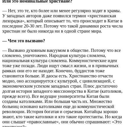
Или это номинальные христиане?
— Нет, это те, кто более или менее регулярно ходят в храмы.
У западных авторов даже появился термин «христианская
лихорадка», который описывает то, что происходит в Китае в
последние 20-30 лет. Потому что такой динамики роста числа
христиан не было никогда ни в одной стране мира.
— Чем это вызвано?
— Вызвано духовным вакуумом в обществе. Потому что все
сломлено, уничтожено. Народная культура сломлена,
национальная культура сломлена. Коммунистические идеи
тоже уже позади. Люди ищут смысл жизни, и в привычных
рамках они его не находят. Конечно, буддистов тоже
становится больше. И даосы есть. Христианство отчасти
модно, оно ассоциируется с культурой, с цивилизацией, с
экономическим успехом западных стран. Плюс достаточно
долгая история западного миссионерства в Китае (католиков,
прежде всего). Все ведущие университеты Китая были
созданы католиками. Или большая часть их. Множество
больниц основано католиками еще до коммунистической
революции. История богатая и серьезная. Китайцы хорошо
знают, кто такие католики и кто такие протестанты. Но когда
они слышат «православные», они обычно спрашивают: «Это
христиане?»