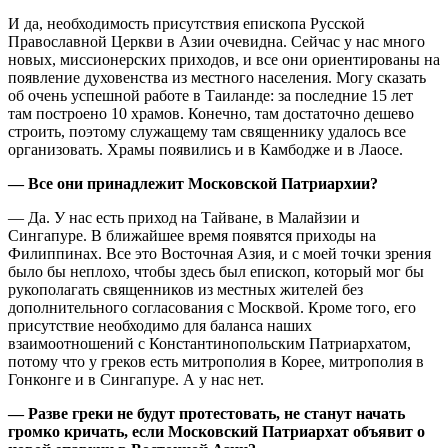
И да, необходимость присутствия епископа Русской
Православной Церкви в Азии очевидна. Сейчас у нас много
новых, миссионерских приходов, и все они ориентированы на
появление духовенства из местного населения. Могу сказать
об очень успешной работе в Таиланде: за последние 15 лет
там построено 10 храмов. Конечно, там достаточно дешево
строить, поэтому служащему там священнику удалось все
организовать. Храмы появились и в Камбодже и в Лаосе.
— Все они принадлежит Московской Патриархии?
— Да. У нас есть приход на Тайване, в Малайзии и
Сингапуре. В ближайшее время появятся приходы на
Филиппинах. Все это Восточная Азия, и с моей точки зрения
было бы неплохо, чтобы здесь был епископ, который мог бы
рукополагать священников из местных жителей без
дополнительного согласования с Москвой. Кроме того, его
присутствие необходимо для баланса наших
взаимоотношений с Константинопольским Патриархатом,
потому что у греков есть митрополия в Корее, митрополия в
Гонконге и в Сингапуре. А у нас нет.
— Разве греки не будут протестовать, не станут начать
громко кричать, если Московский Патриархат объявит о