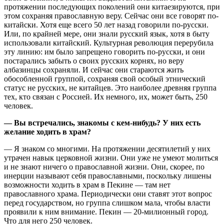
протяжении последующих поколений они китаезируются, при
этом сохраняя православную веру. Сейчас они все говорят по-
китайски. Хотя еще всего 50 лет назад говорили по-русски.
Или, по крайней мере, они знали русский язык, хотя в быту
использовали китайский. Культурная революция перерубила
эту линию: им было запрещено говорить по-русски, и они
постарались забыть о своих русских корнях, но веру
албазинцы сохраняли. И сейчас они стараются жить
обособленной группой, сохраняя свой особый этнический
статус не русских, не китайцев. Это наиболее древняя группа
тех, кто связан с Россией. Их немного, их, может быть, 250
человек.
— Вы встречались, знакомы с кем-нибудь? У них есть
желание ходить в храм?
— Я знаком со многими. На протяжении десятилетий у них
утрачен навык церковной жизни. Они уже не умеют молиться
и не знают ничего о православной жизни. Они, скорее, по
инерции называют себя православными, поскольку лишены
возможности ходить в храм в Пекине — там нет
православного храма. Периодически они ставят этот вопрос
перед государством, но группа слишком мала, чтобы власти
проявили к ним внимание. Пекин — 20-милионный город.
Что для него 250 человек.