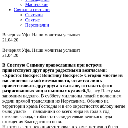
Мастерские
Святые и святыни
Cвятыни
Cвятые
Персоналии
Вечерняя Уфа. Наши молитвы услышат
21.04.20
Вечерняя Уфа. Наши молитвы услышат
21.04.20
В Светлую Седмицу православные при встрече
приветствуют друг друга радостными возгласами:
«Христос Воскрес! Воистину Воскрес!» Сегодня многие из
нас лишены такой возможности, остается лишь
приветствовать друг друга в ватсапе, отсылать фото
разрисованных яиц и пышных куличей.
Да, эту Пасху мы
запомним надолго. В субботу миллионы людей с волнением
ждали прямой трансляции из Иерусалима. Обычно на
территории храма Господня и в его окрестностях яблоку негде
было упасть — паломники со всего мира из года в год
стекались сюда, чтобы стать свидетелями великого чуда —
схождения Благодатного огня.
На этот раз тех, кто присутствовал в храме, нетрудно было