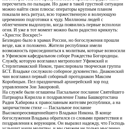
пересчитать по пальцам. Но даже в такой грустной ситуации
можно найти свои плюсы: операторы крупным планом
показали весь ритуал, всю торжественную и волнующую
церемонию подготовки к чуду. Миллионы людей с
облегчением выдохнули, когда появились первые всполохи
огня. И уже в тот момент можно было радостно крикнуть:
«Христос Воскрес!»
Безлюдно было в храмах России, но богослужения прошли
везде, как и положено. Жители республики имели
возможность присоединиться к молитвам, которые возносили
в Уфимском кафедральном соборе Рождества Богородицы.
Службу, которую возглавил митрополит Уфимский и
Стерлитамакский Никон, транслировала творческая группа
БСТ. Владыке сослужило соборное духовенство. Диаконский
чин возглавил первый соборный протодиакон Максим
Коробицын. Пел праздничный архиерейский хор под
управлением Зои Закировой.
На службе были оглашены Пасхальное послание Святейшего
Патриарха Кирилла и поздравление Главы Башкортостана
Радия Хабирова к православным жителям республики, а на
запричастном стихе — Пасхальное послание
Высокопреосвященнейшего Владыки Никона. В конце
богослужения Владыка обратился со словами приветствия и
поздравления к верующим. Он выразил надежду, что Господь
услышит наши молитвы, и мы сможем не только мысленно