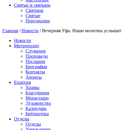
Святые и святыни
Cвятыни
Cвятые
Персоналии
Главная
/
Новости
/
Вечерняя Уфа. Наши молитвы услышат
Новости
Митрополит
Служение
Проповеди
Послания
Биография
Контакты
Анонсы
Епархия
Храмы
Благочиния
Монастыри
Духовенство
Календарь
Библиотека
Отделы
Отделы
Учреждения