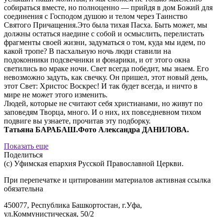
собираться вместе, но полноценно — прийдя в дом Божий для
соединения с Господом душою и телом через Таинство
Святого Причащения.Это была тихая Пасха. Быть может, мы
должны остаться наедине с собой и осмыслить, перелистать
фрагменты своей жизни, задуматься о том, куда мы идем, по
какой тропе? В пасхальную ночь люди ставили на
подоконники подсвечники и фонарики, и от этого окна
светились во мраке ночи. Свет всегда победит, мы знаем. Его
невозможно задуть, как свечку. Он пришел, этот новый день,
этот Свет: Христос Воскрес! И так будет всегда, и ничто в
мире не может этого изменить.
Людей, которые не считают себя христианами, но живут по
заповедям Творца, много. И о них, их повседневном тихом
подвиге вы узнаете, прочитав эту подборку.
Татьяна БАРАБАШ.Фото Александра ДАНИЛОВА.
Показать еще
Поделиться
(с) Уфимская епархия Русской Православной Церкви.
При перепечатке и цитировании материалов активная ссылка
обязательна
450077, Республика Башкортостан, г.Уфа,
ул.Коммунистическая, 50/2