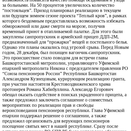
за больными. На 50 процентов увеличилось количество
“постояльцев”. Приход планировал реализацию в текущем
или будущем зимнем сезоне проекта “Теплый кров”, в рамках
которого бездомным предоставлялась возможность избежать
обморожений или даже смерти на морозе, получив
временный приют в отапливаемой палатке. Для этого были
закуплены санпропускник и армейский прицеп ДДП-2М,
предназначенный для “прожарки” вещей и постельного белья.
Однако эти планы оказались под угрозой срыва. Перед Новым
годом, 28 декабря, был похищен вагончик-санпропускник.
Это происшествие стало поводом для встречи главы
Башкортостанской митрополии, управляющего Уфимской
епархией митрополита Никона с председателем правления РО
“Союза пенсионеров России” Республики Башкортостан
Александром Кузнецовым, курирующим реализацию гранта,
при участии настоятеля Крестовоздвиженского храма
протоиерея Романа Хабибуллина. Александр Егорович
обещал оказать содействие в поисках украденного прицепа, а
также предложил заключить соглашение о совместных
мероприятиях по реализации прав и свободы
вероисповедания пенсионеров республики. Глава Уфимской
епархии поддержал решение о соглашении, а также
предложил организовать для верующих пенсионеров
посещение святых мест в нашей республике. Сразу после