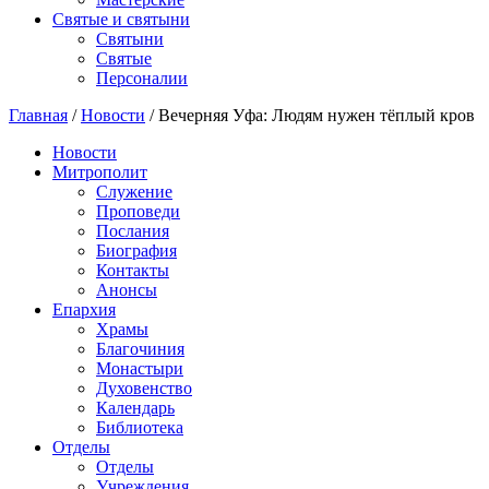
Святые и святыни
Cвятыни
Cвятые
Персоналии
Главная
/
Новости
/
Вечерняя Уфа: Людям нужен тёплый кров
Новости
Митрополит
Служение
Проповеди
Послания
Биография
Контакты
Анонсы
Епархия
Храмы
Благочиния
Монастыри
Духовенство
Календарь
Библиотека
Отделы
Отделы
Учреждения