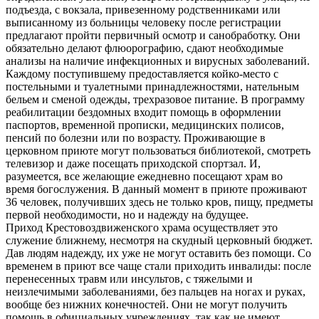
подъезда, с вокзала, привезенному родственниками или
выписанному из больницы человеку после регистрации
предлагают пройти первичный осмотр и санобработку. Они
обязательно делают флюорографию, сдают необходимые
анализы на наличие инфекционных и вирусных заболеваний.
Каждому поступившему предоставляется койко-место с
постельными и туалетными принадлежностями, нательным
бельем и сменой одежды, трехразовое питание. В программу
реабилитации бездомных входит помощь в оформлении
паспортов, временной прописки, медицинских полисов,
пенсий по болезни или по возрасту. Проживающие в
церковном приюте могут пользоваться библиотекой, смотреть
телевизор и даже посещать приходской спортзал. И,
разумеется, все желающие ежедневно посещают храм во
время богослужения. В данный момент в приюте проживают
36 человек, получивших здесь не только кров, пищу, предметы
первой необходимости, но и надежду на будущее.
Приход Крестовоздвиженского храма осуществляет это
служение ближнему, несмотря на скудный церковный бюджет.
Дав людям надежду, их уже не могут оставить без помощи. Со
временем в приют все чаще стали приходить инвалиды: после
перенесенных травм или инсультов, с тяжелыми и
неизлечимыми заболеваниями, без пальцев на ногах и руках,
вообще без нижних конечностей. Они не могут получить
помощь в официальных учреждениях, так как не имеют