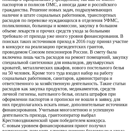
паспортов и полисов ОМС, а иногда даже и российского
гражданства. Решение новых задач, подразумевающих
наличие в штате социальных работников, транспортных
расходов по перевозке нуждающихся в отделения УФМС,
поликлиники, больницы и комиссии, закупку в большом
объеме лекарств и прочих средств ухода за больными
требовало от прихода уже иного уровня финансирования. В
поисках таких источников приход в 2016 году принял участие
в конкурсе на реализацию президентских грантов,
проводимом Союзом пенсионеров России. В смету была
включена лишь часть расходов на ремонт помещений, закупку
специальной сантехники для инвалидов, двухъярусных
кроватей, металлических шкафов, нового постельного белья
на 50 человек. Кроме того туда входил набор на работу
социальных работников, санитаров, администратора и
ответственного за хозяйственную деятельность. Такие статьи
расходов как закупка продуктов, медикаментов, средств
личной гигиены, нательного белья, оплата штрафов при
оформлении паспортов и прописки не вошли в заявку, для
них предполагалось искать иные, дополнительные источники
финансирования. Учитывая многолетнюю и успешную
деятельность прихода, грантооператор выбрал
Крестовоздвиженский храм победителем конкурса.
С новым уровнем финансирования приют получил
возможность повысить качество помощи бездомным и ухода