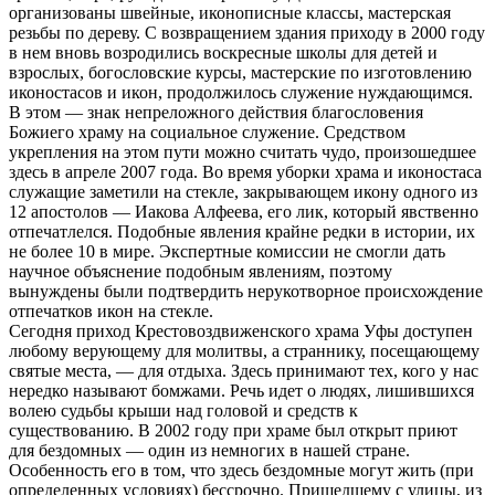
организованы швейные, иконописные классы, мастерская
резьбы по дереву. С возвращением здания приходу в 2000 году
в нем вновь возродились воскресные школы для детей и
взрослых, богословские курсы, мастерские по изготовлению
иконостасов и икон, продолжилось служение нуждающимся.
В этом — знак непреложного действия благословения
Божиего храму на социальное служение. Средством
укрепления на этом пути можно считать чудо, произошедшее
здесь в апреле 2007 года. Во время уборки храма и иконостаса
служащие заметили на стекле, закрывающем икону одного из
12 апостолов — Иакова Алфеева, его лик, который явственно
отпечатлелся. Подобные явления крайне редки в истории, их
не более 10 в мире. Экспертные комиссии не смогли дать
научное объяснение подобным явлениям, поэтому
вынуждены были подтвердить нерукотворное происхождение
отпечатков икон на стекле.
Сегодня приход Крестовоздвиженского храма Уфы доступен
любому верующему для молитвы, а страннику, посещающему
святые места, — для отдыха. Здесь принимают тех, кого у нас
нередко называют бомжами. Речь идет о людях, лишившихся
волею судьбы крыши над головой и средств к
существованию. В 2002 году при храме был открыт приют
для бездомных — один из немногих в нашей стране.
Особенность его в том, что здесь бездомные могут жить (при
определенных условиях) бессрочно. Пришедшему с улицы, из