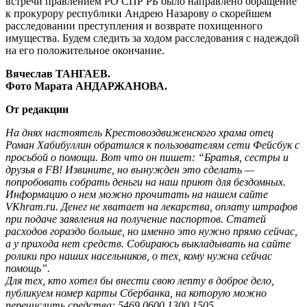
встречи правлением РО СПР РБ было направлено обращение
к прокурору республики Андрею Назарову о скорейшем
расследовании преступления и возврате похищенного
имущества. Будем следить за ходом расследования с надеждой
на его положительное окончание.
Вячеслав ТАНГАЕВ.
Фото Марата АНДАРЖАНОВА.
От редакции
На днях настоятель Крестовоздвиженского храма отец
Роман Хабибуллин обратился к пользователям сети Фейсбук с
просьбой о помощи. Вот что он пишет: “Братья, сестры и
друзья в FB! Извините, но вынужден это сделать —
попробовать собрать деньги на наш приют для бездомных.
Информацию о нем можно прочитать на нашем сайте
VKhram.ru. Денег не хватает на лекарства, оплату штрафов
при подаче заявления на получение паспортов. Статей
расходов гораздо больше, но именно это нужно прямо сейчас,
а у прихода нет средств. Собираюсь выкладывать на сайте
ролики про наших насельников, о тех, кому нужна сейчас
помощь”.
Для тех, кто хотел бы внести свою лепту в доброе дело,
публикуем номер карты Сбербанка, на которую можно
перечислить средства: 5469 0600 1300 1505.