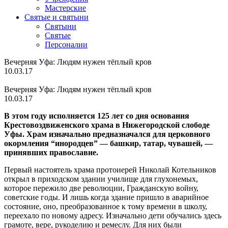
Мастерские
Святые и святыни
Cвятыни
Cвятые
Персоналии
Вечерняя Уфа: Людям нужен тёплый кров
10.03.17
Вечерняя Уфа: Людям нужен тёплый кров
10.03.17
В этом году исполняется 125 лет со дня основания
Крестовоздвиженского храма в Нижегородской слободе
Уфы. Храм изначально предназначался для церковного
окормления “инородцев” — башкир, татар, чувашей, —
принявших православие.
Первый настоятель храма протоиерей Николай Котельников
открыл в приходском здании училище для глухонемых,
которое пережило две революции, Гражданскую войну,
советские годы. И лишь когда здание пришло в аварийное
состояние, оно, преобразованное к тому времени в школу,
переехало по новому адресу. Изначально дети обучались здесь
грамоте, вере, рукоделию и ремеслу. Для них были