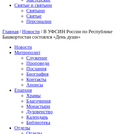
Святые и святыни
Cвятыни
Cвятые
Персоналии
Главная
/
Новости
/
В УФСИН России по Республике
Башкортостан состоялся «День души»
Новости
Митрополит
Служение
Проповеди
Послания
Биография
Контакты
Анонсы
Епархия
Храмы
Благочиния
Монастыри
Духовенство
Календарь
Библиотека
Отделы
Отделы