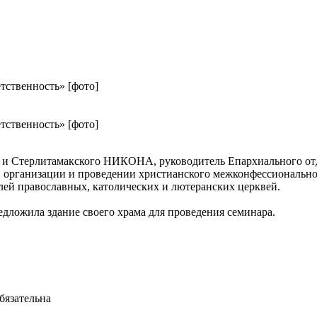
ственность» [фото]
ственность» [фото]
го и Стерлитамакского НИКОНА, руководитель Епархиального от
в организации и проведении христианского межконфессионально
лей православных, католических и лютеранских церквей.
дложила здание своего храма для проведения семинара.
бязательна