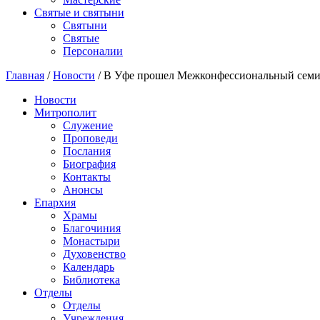
Святые и святыни
Cвятыни
Cвятые
Персоналии
Главная
/
Новости
/
В Уфе прошел Межконфессиональный семин
Новости
Митрополит
Служение
Проповеди
Послания
Биография
Контакты
Анонсы
Епархия
Храмы
Благочиния
Монастыри
Духовенство
Календарь
Библиотека
Отделы
Отделы
Учреждения