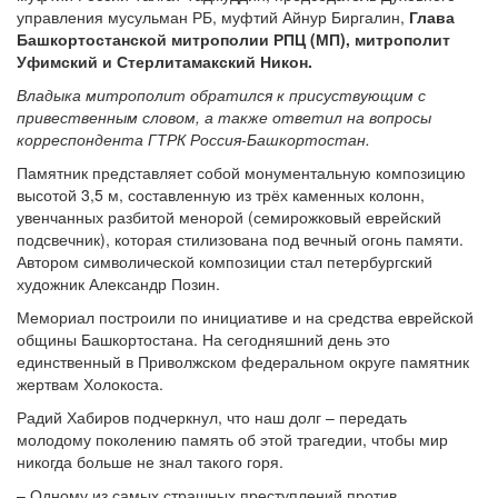
управления мусульман РБ, муфтий Айнур Биргалин,
Глава
Башкортостанской митрополии РПЦ (МП), митрополит
Уфимский и Стерлитамакский Никон.
Владыка митрополит обратился к присуствующим с
привественным словом, а также ответил на вопросы
корреспондента ГТРК Россия-Башкортостан.
Памятник представляет собой монументальную композицию
высотой 3,5 м, составленную из трёх каменных колонн,
увенчанных разбитой менорой (семирожковый еврейский
подсвечник), которая стилизована под вечный огонь памяти.
Автором символической композиции стал петербургский
художник Александр Позин.
Мемориал построили по инициативе и на средства еврейской
общины Башкортостана. На сегодняшний день это
единственный в Приволжском федеральном округе памятник
жертвам Холокоста.
Радий Хабиров подчеркнул, что наш долг – передать
молодому поколению память об этой трагедии, чтобы мир
никогда больше не знал такого горя.
– Одному из самых страшных преступлений против