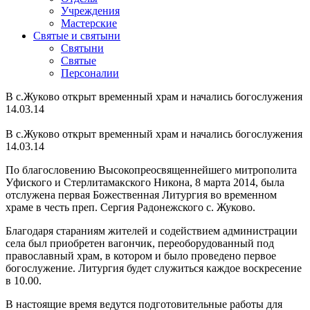
Учреждения
Мастерские
Святые и святыни
Cвятыни
Cвятые
Персоналии
В с.Жуково открыт временный храм и начались богослужения
14.03.14
В с.Жуково открыт временный храм и начались богослужения
14.03.14
По благословению Высокопреосвященнейшего митрополита
Уфиского и Стерлитамакского Никона, 8 марта 2014, была
отслужена первая Божественная Литургия во временном
храме в честь преп. Сергия Радонежского с. Жуково.
Благодаря стараниям жителей и содействием администрации
села был приобретен вагончик, переоборудованный под
православный храм, в котором и было проведено первое
богослужение. Литургия будет служиться каждое воскресение
в 10.00.
В настоящие время ведутся подготовительные работы для