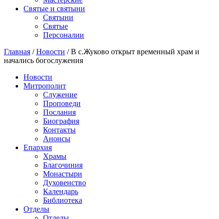
Святые и святыни
Cвятыни
Cвятые
Персоналии
Главная
/
Новости
/
В с.Жуково открыт временный храм и
начались богослужения
Новости
Митрополит
Служение
Проповеди
Послания
Биография
Контакты
Анонсы
Епархия
Храмы
Благочиния
Монастыри
Духовенство
Календарь
Библиотека
Отделы
Отделы