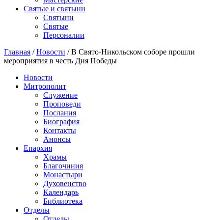
Святые и святыни
Cвятыни
Cвятые
Персоналии
Главная
/
Новости
/
В Свято-Никольском соборе прошли
мероприятия в честь Дня Победы
Новости
Митрополит
Служение
Проповеди
Послания
Биография
Контакты
Анонсы
Епархия
Храмы
Благочиния
Монастыри
Духовенство
Календарь
Библиотека
Отделы
Отделы