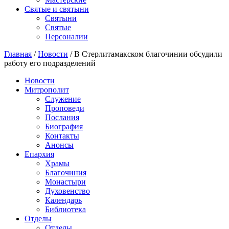
Святые и святыни
Cвятыни
Cвятые
Персоналии
Главная
/
Новости
/
В Стерлитамакском благочинии обсудили
работу его подразделений
Новости
Митрополит
Служение
Проповеди
Послания
Биография
Контакты
Анонсы
Епархия
Храмы
Благочиния
Монастыри
Духовенство
Календарь
Библиотека
Отделы
Отделы