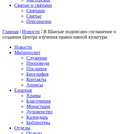
Святые и святыни
Cвятыни
Cвятые
Персоналии
Главная
/
Новости
/
В Шанхае подписано соглашение о
создании Центра изучения православной культуры
Новости
Митрополит
Служение
Проповеди
Послания
Биография
Контакты
Анонсы
Епархия
Храмы
Благочиния
Монастыри
Духовенство
Календарь
Библиотека
Отделы
Отделы