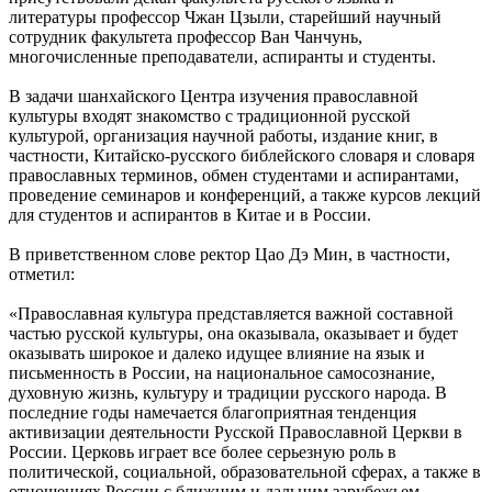
литературы профессор Чжан Цзыли, старейший научный
сотрудник факультета профессор Ван Чанчунь,
многочисленные преподаватели, аспиранты и студенты.
В задачи шанхайского Центра изучения православной
культуры входят знакомство с традиционной русской
культурой, организация научной работы, издание книг, в
частности, Китайско-русского библейского словаря и словаря
православных терминов, обмен студентами и аспирантами,
проведение семинаров и конференций, а также курсов лекций
для студентов и аспирантов в Китае и в России.
В приветственном слове ректор Цао Дэ Мин, в частности,
отметил:
«Православная культура представляется важной составной
частью русской культуры, она оказывала, оказывает и будет
оказывать широкое и далеко идущее влияние на язык и
письменность в России, на национальное самосознание,
духовную жизнь, культуру и традиции русского народа. В
последние годы намечается благоприятная тенденция
активизации деятельности Русской Православной Церкви в
России. Церковь играет все более серьезную роль в
политической, социальной, образовательной сферах, а также в
отношениях России с ближним и дальним зарубежьем.