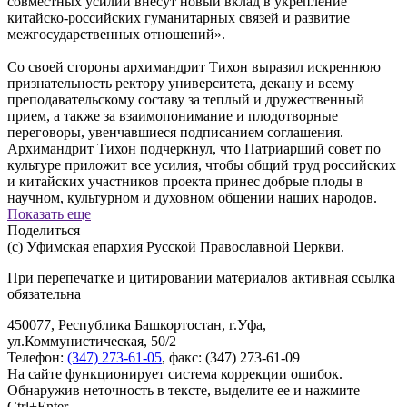
совместных усилий внесут новый вклад в укрепление
китайско-российских гуманитарных связей и развитие
межгосударственных отношений».
Со своей стороны архимандрит Тихон выразил искреннюю
признательность ректору университета, декану и всему
преподавательскому составу за теплый и дружественный
прием, а также за взаимопонимание и плодотворные
переговоры, увенчавшиеся подписанием соглашения.
Архимандрит Тихон подчеркнул, что Патриарший совет по
культуре приложит все усилия, чтобы общий труд российских
и китайских участников проекта принес добрые плоды в
научном, культурном и духовном общении наших народов.
Показать еще
Поделиться
(с) Уфимская епархия Русской Православной Церкви.
При перепечатке и цитировании материалов активная ссылка
обязательна
450077, Республика Башкортостан, г.Уфа,
ул.Коммунистическая, 50/2
Телефон:
(347) 273-61-05
, факс: (347) 273-61-09
На сайте функционирует система коррекции ошибок.
Обнаружив неточность в тексте, выделите ее и нажмите
Ctrl+Enter.