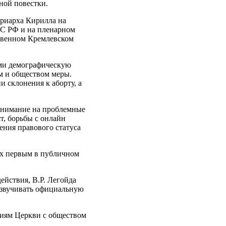
ной повестки.
триарха Кирилла на
ФС РФ и на пленарном
твенном Кремлевском
ями демографическую
м и обществом меры.
 склонения к аборту, а
 внимание на проблемные
т, борьбы с онлайн
ения правового статуса
рх первым в публичном
ействия, В.Р. Легойда
озвучивать официальную
ниям Церкви с обществом