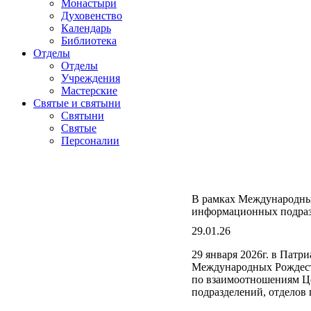
Монастыри
Духовенство
Календарь
Библиотека
Отделы
Отделы
Учреждения
Мастерские
Святые и святыни
Cвятыни
Cвятые
Персоналии
В рамках Международных
информационных подраз
29.01.26
29 января 2026г. в Пат
Международных Рождест
по взаимоотношениям Ц
подразделений, отделов