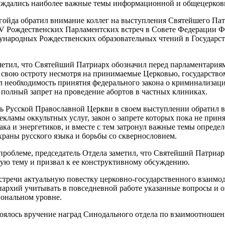
уждались наиболее важные темы информационной и общецерков
Легойда обратил внимание коллег на выступления Святейшего Па
V Рождественских Парламентских встреч в Совете Федерации 
народных Рождественских образовательных чтений в Государс
метил, что Святейший Патриарх обозначил перед парламентари
свою остроту несмотря на принимаемые Церковью, государство
 необходимость принятия федерального закона о криминализации
 полный запрет на проведение абортов в частных клиниках.
ль Русской Православной Церкви в своем выступлении обратил
кламы оккультных услуг, закон о запрете которых пока не приня
ака и энергетиков, и вместе с тем затронул важные темы определ
храны русского языка и борьбы со сквернословием.
проблеме, председатель Отдела заметил, что Святейший Патриа
ную тему и призвал к ее конструктивному обсуждению.
стречи актуальную повестку церковно-государственного взаимод
пархий учитывать в повседневной работе указанные вопросы и 
ональном уровне.
тоялось вручение наград Синодального отдела по взаимоотноше