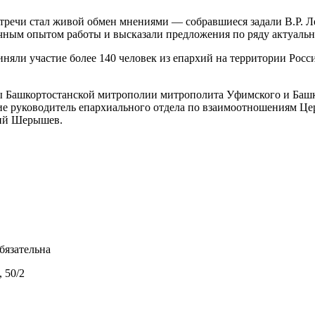
речи стал живой обмен мнениями — собравшиеся задали В.Р. 
чным опытом работы и высказали предложения по ряду актуальн
няли участие более 140 человек из епархий на территории Росс
ы Башкортостанской митрополии митрополита Уфимского и Башк
тие руководитель епархиального отдела по взаимоотношениям Це
ий Шерышев.
бязательна
 50/2