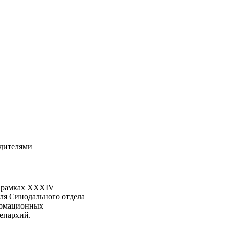
одителями
 в рамках XXXIV
ля Синодального отдела
ормационных
епархий.