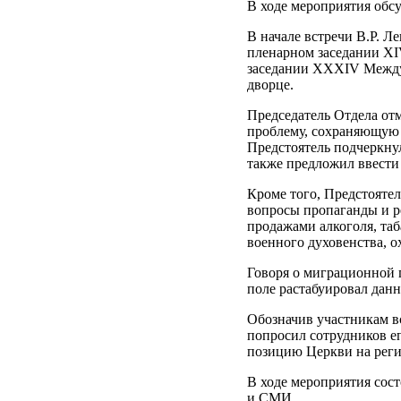
В ходе мероприятия обс
В начале встречи В.Р. 
пленарном заседании XI
заседании XXXIV Между
дворце.
Председатель Отдела от
проблему, сохраняющую 
Предстоятель подчеркнул
также предложил ввести
Кроме того, Предстояте
вопросы пропаганды и ре
продажами алкоголя, таб
военного духовенства, о
Говоря о миграционной 
поле растабуировал дан
Обозначив участникам в
попросил сотрудников е
позицию Церкви на реги
В ходе мероприятия сос
и СМИ.