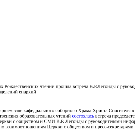
 Рождественских чтений прошла встреча В.Р.Легойды с руков
делений епархий
риаршем зале кафедрального соборного Храма Христа Спасителя
венских образовательных чтений
состоялась
встреча председате
еркви с обществом и СМИ В.Р. Легойды с руководителями инф
 по взаимоотношениям Церкви с обществом и пресс-секретарями 