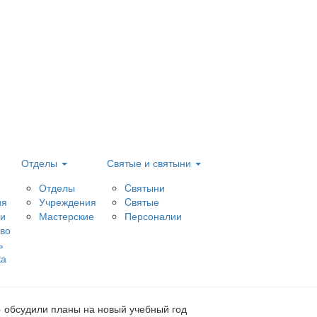
Отделы
Святые и святыни
Отделы
Cвятыни
ия
Учреждения
Cвятые
и
Мастерские
Персоналии
тво
ь
ка
 обсудили планы на новый учебный год