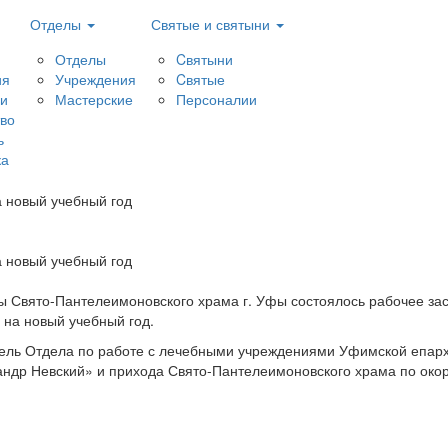
Отделы
Святые и святыни
Отделы
Cвятыни
ия
Учреждения
Cвятые
и
Мастерские
Персоналии
тво
ь
ка
 новый учебный год
 новый учебный год
лы Свято-Пантелеимоновского храма г. Уфы состоялось рабочее за
 на новый учебный год.
итель Отдела по работе с лечебными учреждениями Уфимской епархи
ндр Невский» и прихода Свято-Пантелеимоновского храма по око