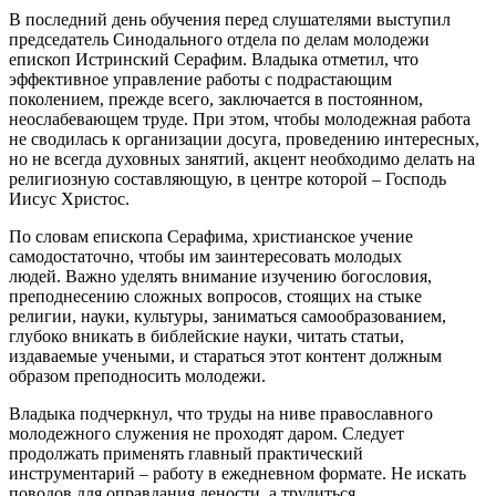
В последний день обучения перед слушателями выступил
председатель Синодального отдела по делам молодежи
епископ Истринский Серафим. Владыка отметил, что
эффективное управление работы с подрастающим
поколением, прежде всего, заключается в постоянном,
неослабевающем труде. При этом, чтобы молодежная работа
не сводилась к организации досуга, проведению интересных,
но не всегда духовных занятий, акцент необходимо делать на
религиозную составляющую, в центре которой – Господь
Иисус Христос.
По словам епископа Серафима, христианское учение
самодостаточно, чтобы им заинтересовать молодых
людей. Важно уделять внимание изучению богословия,
преподнесению сложных вопросов, стоящих на стыке
религии, науки, культуры, заниматься самообразованием,
глубоко вникать в библейские науки, читать статьи,
издаваемые учеными, и стараться этот контент должным
образом преподносить молодежи.
Владыка подчеркнул, что труды на ниве православного
молодежного служения не проходят даром. Следует
продолжать применять главный практический
инструментарий – работу в ежедневном формате. Не искать
поводов для оправдания лености, а трудиться