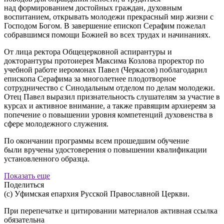
над формированием достойных граждан, духовным
воспитанием, открывать молодежи прекрасный мир жизни с
Господом Богом. В завершение епископ Серафим пожелал
собравшимся помощи Божией во всех трудах и начинаниях.
От лица ректора Общецерковной аспирантуры и
докторантуры протоиерея Максима Козлова проректор по
учебной работе иеромонах Павел (Черкасов) поблагодарил
епископа Серафима за многолетнее плодотворное
сотрудничество с Синодальным отделом по делам молодежи.
Отец Павел выразил признательность слушателям за участие в
курсах и активное внимание, а также правящим архиереям за
попечение о повышении уровня компетенций духовенства в
сфере молодежного служения.
По окончании программы всем прошедшим обучение
были вручены удостоверения о повышении квалификации
установленного образца.
Показать еще
Поделиться
(с) Уфимская епархия Русской Православной Церкви.
При перепечатке и цитировании материалов активная ссылка
обязательна