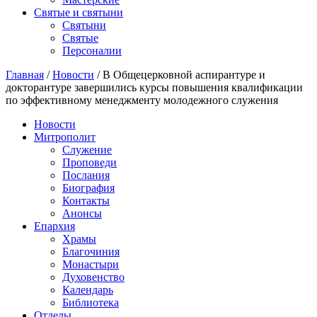
Святые и святыни
Cвятыни
Cвятые
Персоналии
Главная
/
Новости
/
В Общецерковной аспирантуре и
докторантуре завершились курсы повышения квалификации
по эффективному менеджменту молодежного служения
Новости
Митрополит
Служение
Проповеди
Послания
Биография
Контакты
Анонсы
Епархия
Храмы
Благочиния
Монастыри
Духовенство
Календарь
Библиотека
Отделы