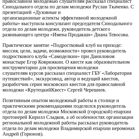
православной молодежью слушателям рассказал специалист
Синодального отдела по делам молодежи Руслан Ткаченко. С
презентацией «Духовные и
организационные аспекты эффективной молодежной
работы» выступила консультант председателя Синодального
отдела по делам молодежи, руководитель детского
развивающего центра «Имена Продакшн» Диана Тевосова.
Практическое занятие «Подростковый клуб на приходе:
миссия, цели, задачи, возможности» провел руководитель
подросткового клуба «Самоделкин» при Даниловом
монастыре Егор Коврижкин. О квесте как образовательном
инструментарии для просвещения молодежи
слушателям курсов рассказал специалист ГБУ «Лаборатория
путешествий», экскурсовод, автор и ведущий квестов,
разработчик серии московских квестов для православной
молодежи «КрутецкийКвест» Сергей Черешнев.
Позитивным опытом молодежный работы в столице и
практическими рекомендациями поделился руководитель
отдела по делам молодежи Московской (городской) епархии
протоиерей Кирилл Сладков, а об особенностях организации
региональной молодежной работы рассказал руководитель
отдела по делам молодежи Владимирской епархии иеромонах
Андрей (Горюнов).