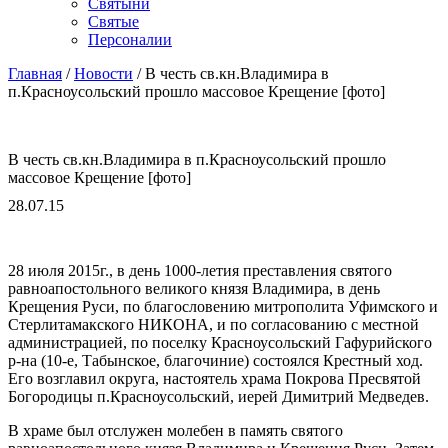
Cвятыни
Cвятые
Персоналии
Главная
/
Новости
/
В честь св.кн.Владимира в
п.Красноусольский прошло массовое Крещение [фото]
В честь св.кн.Владимира в п.Красноусольский прошло
массовое Крещение [фото]
28.07.15
28 июля 2015г., в день 1000-летия преставления святого
равноапостольного великого князя Владимира, в день
Крещения Руси, по благословению митрополита Уфимского и
Стерлитамакского НИКОНА, и по согласованию с местной
администрацией, по поселку Красноусольский Гафурийского
р-на (10-е, Табынское, благочиние) состоялся Крестный ход.
Его возглавил округа, настоятель храма Покрова Пресвятой
Богородицы п.Красноусольский, иерей Димитрий Медведев.
В храме был отслужен молебен в память святого