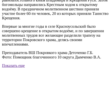
равноапостольного князя Владимира и Крещения Руси. Затем
богомольцы направились Крестным ходом к открытому
водоёму. В праздничном молитвенном шествии приняли
участие более 60-ти человек, 20 из которых приняли Таинство
Крещения.
Впервые за многие годы в селе Красноусольский было
совершено крещение в открытом водоёме, и по завершении
молитвенных трудов все желающие разделили трапезу на
территории Покровского храма, делясь своими
впечатлениями.
Преподаватель ВШ Покровкого храма Деточенко Г.Б.
Фото: Помощник благочинного 10 округа Дымченко В.А.
Показать еще