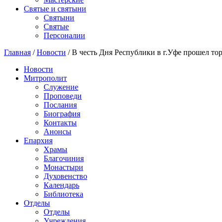
Святые и святыни
Cвятыни
Cвятые
Персоналии
Главная
/
Новости
/
В честь Дня Республики в г.Уфе прошел то
Новости
Митрополит
Служение
Проповеди
Послания
Биография
Контакты
Анонсы
Епархия
Храмы
Благочиния
Монастыри
Духовенство
Календарь
Библиотека
Отделы
Отделы
Учреждения