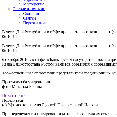
Мастерские
Святые и святыни
Cвятыни
Cвятые
Персоналии
В честь Дня Республики в г.Уфе прошел торжественный акт [фо
06.10.16
В честь Дня Республики в г.Уфе прошел торжественный акт [фо
06.10.16
6 октября 2016г. в г.Уфе, в Башкирском государственном театр
Глава Башкортостана Рустэм Хамитов обратился к собравшимся 
Торжественный акт посетили представители традиционных к
Пресс-служба митрополии
фото Михаила Ергина
Показать еще
Поделиться
(с) Уфимская епархия Русской Православной Церкви.
При перепечатке и цитировании материалов активная ссылка о