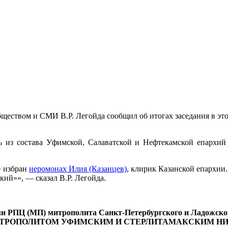
бществом и СМИ В.Р. Легойда сообщил об итогах заседания в эт
из состава Уфимской, Салаватской и Нефтекамской епархий 
» избран
иеромонах Илия (Казанцев)
, клирик Казанской епархии
ий»», — сказал В.Р. Легойда.
лами РПЦ (МП) митрополита Санкт-Петербургского и Ладож
ляется МИТРОПОЛИТОМ УФИМСКИМ И СТЕРЛИТАМАКСКИМ 