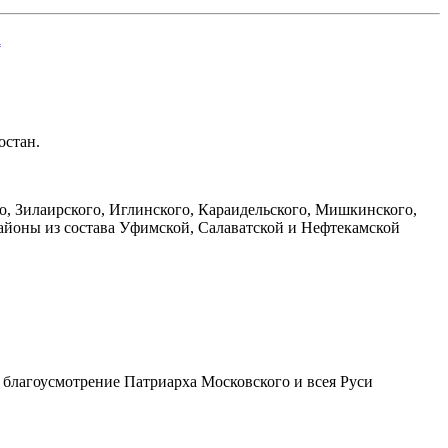
а
остан.
го, Зилаирского, Иглинского, Караидельского, Мишкинского,
йоны из состава Уфимской, Салаватской и Нефтекамской
а благоусмотрение Патриарха Московского и всея Руси