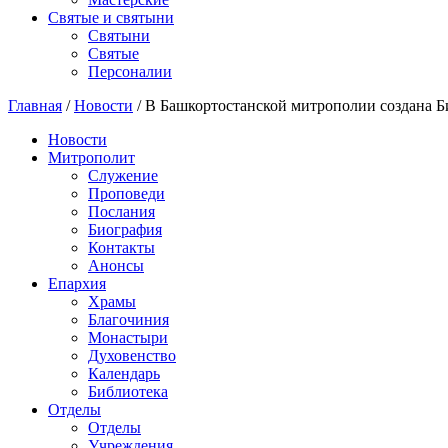
Святые и святыни
Cвятыни
Cвятые
Персоналии
Главная
/
Новости
/
В Башкортостанской митрополии создана Б
Новости
Митрополит
Служение
Проповеди
Послания
Биография
Контакты
Анонсы
Епархия
Храмы
Благочиния
Монастыри
Духовенство
Календарь
Библиотека
Отделы
Отделы
Учреждения