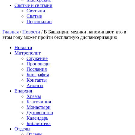
Святые и святыни
Cвятыни
Cвятые
Персоналии
Главная
/
Новости
/
В Башкирии медики напоминают, кто в
этом году может пройти бесплатную диспансеризацию
Новости
Митрополит
Служение
Проповеди
Послания
Биография
Контакты
Анонсы
Епархия
Храмы
Благочиния
Монастыри
Духовенство
Календарь
Библиотека
Отделы
Отделы