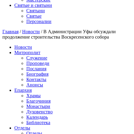
Святые и святыни
Cвятыни
Cвятые
Персоналии
Главная
/
Новости
/
В Администрации Уфы обсуждали
продолжение строительства Воскресенского собора
Новости
Митрополит
Служение
Проповеди
Послания
Биография
Контакты
Анонсы
Епархия
Храмы
Благочиния
Монастыри
Духовенство
Календарь
Библиотека
Отделы
Отделы