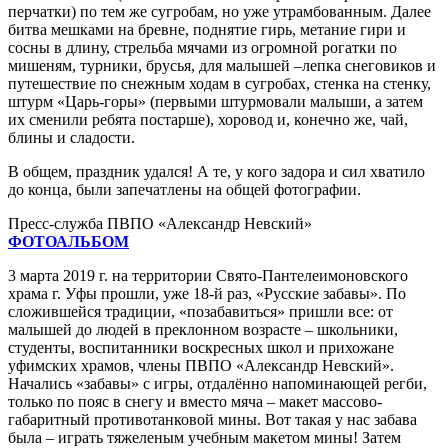
перчатки) по тем же сугробам, но уже утрамбованным. Далее
битва мешками на бревне, поднятие гирь, метание гири и
сосны в длину, стрельба мячами из огромной рогатки по
мишеням, турники, брусья, для малышей –лепка снеговиков и
путешествие по снежным ходам в сугробах, стенка на стенку,
штурм «Царь-горы» (первыми штурмовали малыши, а затем
их сменили ребята постарше), хоровод и, конечно же, чай,
блины и сладости.
В общем, праздник удался! А те, у кого задора и сил хватило
до конца, были запечатлены на общей фотографии.
Пресс-служба ПВПО «Александр Невский»
ФОТОАЛЬБОМ
3 марта 2019 г. на территории Свято-Пантелеимоновского
храма г. Уфы прошли, уже 18-й раз, «Русские забавы». По
сложившейся традиции, «позабавиться» пришли все: от
малышей до людей в преклонном возрасте – школьники,
студенты, воспитанники воскресных школ и прихожане
уфимских храмов, члены ПВПО «Александр Невский».
Начались «забавы» с игры, отдалённо напоминающей регби,
только по пояс в снегу и вместо мяча – макет массово-
габаритный противотанковой мины. Вот такая у нас забава
была – играть тяжеленым учебным макетом мины! Затем