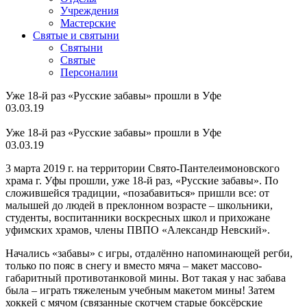
Учреждения
Мастерские
Святые и святыни
Cвятыни
Cвятые
Персоналии
Уже 18-й раз «Русские забавы» прошли в Уфе
03.03.19
Уже 18-й раз «Русские забавы» прошли в Уфе
03.03.19
3 марта 2019 г. на территории Свято-Пантелеимоновского
храма г. Уфы прошли, уже 18-й раз, «Русские забавы». По
сложившейся традиции, «позабавиться» пришли все: от
малышей до людей в преклонном возрасте – школьники,
студенты, воспитанники воскресных школ и прихожане
уфимских храмов, члены ПВПО «Александр Невский».
Начались «забавы» с игры, отдалённо напоминающей регби,
только по пояс в снегу и вместо мяча – макет массово-
габаритный противотанковой мины. Вот такая у нас забава
была – играть тяжеленым учебным макетом мины! Затем
хоккей с мячом (связанные скотчем старые боксёрские