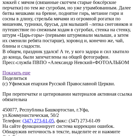
хоккей с мячом (связанные скотчем старые боксёрские
перчатки) по тем же сугробам, но уже утрамбованным. Далее
битва мешками на бревне, поднятие гирь, метание гири и
сосны в длину, стрельба мячами из огромной рогатки по
мишеням, турники, брусья, для малышей –лепка снеговиков и
путешествие по снежным ходам в сугробах, стенка на стенку,
штурм «Царь-горы» (первыми штурмовали малыши, а затем
их сменили ребята постарше), хоровод и, конечно же, чай,
блины и сладости.
В общем, праздник удался! А те, у кого задора и сил хватило
до конца, были запечатлены на общей фотографии.
Пресс-служба ПВПО «Александр Невский»ФОТОАЛЬБОМ
Показать еще
Поделиться
(с) Уфимская епархия Русской Православной Церкви.
При перепечатке и цитировании материалов активная ссылка
обязательна
450077, Республика Башкортостан, г.Уфа,
ул.Коммунистическая, 50/2
Телефон:
(347) 273-61-05
, факс: (347) 273-61-09
На сайте функционирует система коррекции ошибок.
Обнаружив неточность в тексте, выделите ее и нажмите