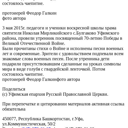
состоялось чаепитие.
протоиерей Феодор Галкин
фото автора
3 мая 2015г. педагоги и ученики воскресной школы храма
святителя Николая Мирликийского с.Булгаково Уфимского
района, провели утренник посвященный 70-летию Победы в
Великой Отечественной Войне.
Были прочитаны стихи о Войне и исполнены песни военных
лет и современные. Зрители с удовольствием подпевали всем
знакомые слова военных песен. После утренника дети
подарили присутствовавшим сделанные на уроках символы
мира в виде голубя с гвардейской ленточкой. Потом
состоялось чаепитие.
протоиерей Феодор Галкинфото автора
Поделиться
(с) Уфимская епархия Русской Православной Церкви.
При перепечатке и цитировании материалов активная ссылка
обязательна
450077, Республика Башкортостан, г.Уфа,
ул.Коммунистическая, 50/2