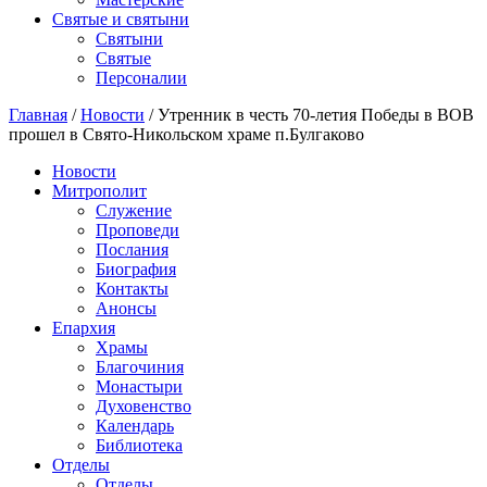
Святые и святыни
Cвятыни
Cвятые
Персоналии
Главная
/
Новости
/
Утренник в честь 70-летия Победы в ВОВ
прошел в Свято-Никольском храме п.Булгаково
Новости
Митрополит
Служение
Проповеди
Послания
Биография
Контакты
Анонсы
Епархия
Храмы
Благочиния
Монастыри
Духовенство
Календарь
Библиотека
Отделы
Отделы