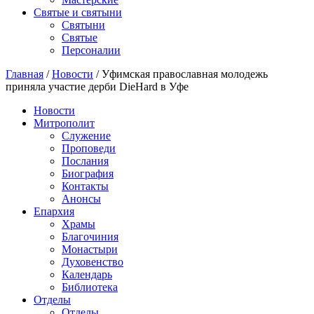
Святые и святыни
Cвятыни
Cвятые
Персоналии
Главная
/
Новости
/
Уфимская православная молодежь
приняла участие дерби DieHard в Уфе
Новости
Митрополит
Служение
Проповеди
Послания
Биография
Контакты
Анонсы
Епархия
Храмы
Благочиния
Монастыри
Духовенство
Календарь
Библиотека
Отделы
Отделы