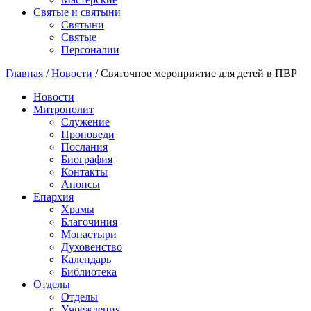
Святые и святыни
Cвятыни
Cвятые
Персоналии
Главная
/
Новости
/
Святочное мероприятие для детей в ПВР
Новости
Митрополит
Служение
Проповеди
Послания
Биография
Контакты
Анонсы
Епархия
Храмы
Благочиния
Монастыри
Духовенство
Календарь
Библиотека
Отделы
Отделы
Учреждения