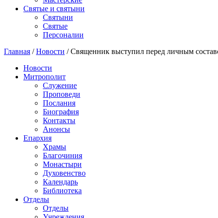
Святые и святыни
Cвятыни
Cвятые
Персоналии
Главная
/
Новости
/
Священник выступил перед личным состав
Новости
Митрополит
Служение
Проповеди
Послания
Биография
Контакты
Анонсы
Епархия
Храмы
Благочиния
Монастыри
Духовенство
Календарь
Библиотека
Отделы
Отделы
Учреждения