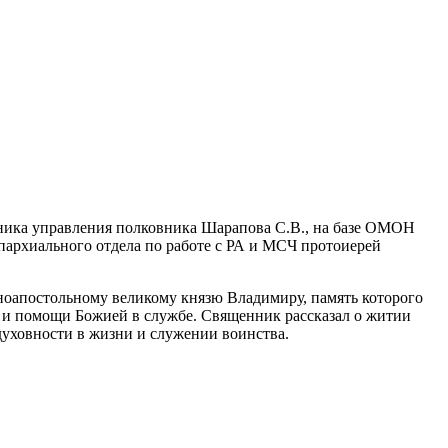
ьника управления полковника Шарапова С.В., на базе ОМОН
епархиального отдела по работе с РА и МСЧ протоиерей
ноапостольному великому князю Владимиру, память которого
я и помощи Божией в службе. Священник рассказал о житии
 духовности в жизни и служении воинства.