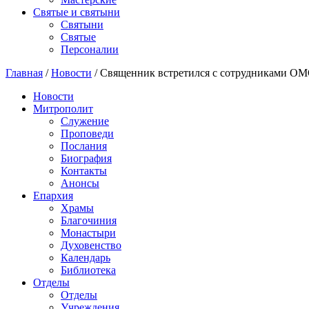
Святые и святыни
Cвятыни
Cвятые
Персоналии
Главная
/
Новости
/
Священник встретился с сотрудниками О
Новости
Митрополит
Служение
Проповеди
Послания
Биография
Контакты
Анонсы
Епархия
Храмы
Благочиния
Монастыри
Духовенство
Календарь
Библиотека
Отделы
Отделы
Учреждения