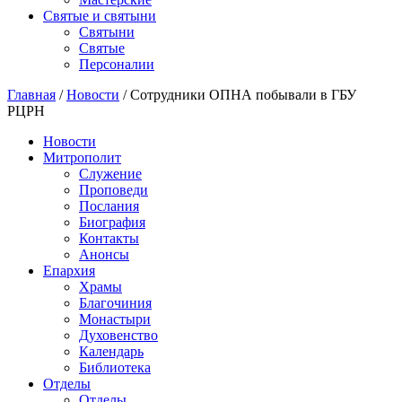
Святые и святыни
Cвятыни
Cвятые
Персоналии
Главная
/
Новости
/
Сотрудники ОПНА побывали в ГБУ
РЦРН
Новости
Митрополит
Служение
Проповеди
Послания
Биография
Контакты
Анонсы
Епархия
Храмы
Благочиния
Монастыри
Духовенство
Календарь
Библиотека
Отделы
Отделы