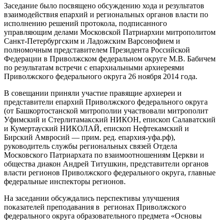
Заседание было посвящено обсуждению хода и результатов
взаимодействия епархий и региональных органов власти по
исполнению решений протокола, подписанного
управляющим делами Московской Патриархии митрополитом
Санкт-Петербургским и Ладожским Варсонофием и
полномочным представителем Президента Российской
Федерации в Приволжском федеральном округе М.В. Бабичем
по результатам встречи с епархиальными архиереями
Приволжского федерального округа 26 ноября 2014 года.
В совещании приняли участие правящие архиереи и
представители епархий Приволжского федерального округа
(от Башкортостанской митрополии участвовали митрополит
Уфимский и Стерлитамакский НИКОН, епископ Салаватский
и Кумертауский НИКОЛАЙ, епископ Нефтекамский и
Бирский Амвросий — прим. ред. епархия-уфа.рф),
руководитель службы региональных связей Отдела
Московского Патриархата по взаимоотношениям Церкви и
общества диакон Андрей Титушкин, представители органов
власти регионов Приволжского федерального округа, главные
федеральные инспекторы регионов.
На заседании обсуждались перспективы улучшения
показателей преподавания в регионах Приволжского
федерального округа образовательного предмета «Основы