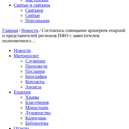
Святые и святыни
Cвятыни
Cвятые
Персоналии
Главная
/
Новости
/
Состоялось совещание архиереев епархий
и представителей регионов ПФО с заместителем
полномочного…
Новости
Митрополит
Служение
Проповеди
Послания
Биография
Контакты
Анонсы
Епархия
Храмы
Благочиния
Монастыри
Духовенство
Календарь
Библиотека
Отделы