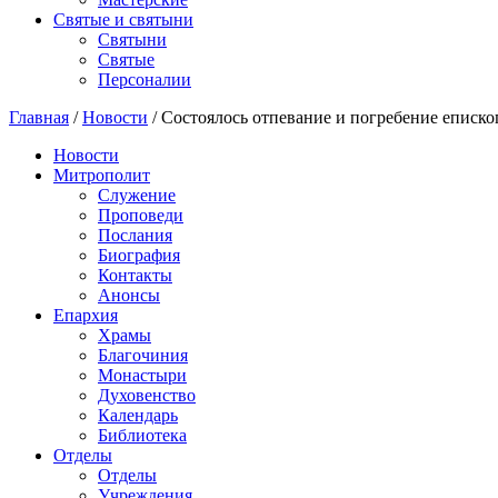
Святые и святыни
Cвятыни
Cвятые
Персоналии
Главная
/
Новости
/
Состоялось отпевание и погребение еписк
Новости
Митрополит
Служение
Проповеди
Послания
Биография
Контакты
Анонсы
Епархия
Храмы
Благочиния
Монастыри
Духовенство
Календарь
Библиотека
Отделы
Отделы
Учреждения