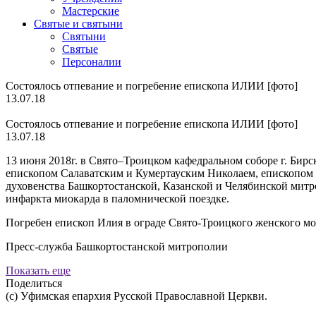
Мастерские
Святые и святыни
Cвятыни
Cвятые
Персоналии
Состоялось отпевание и погребение епископа ИЛИИ [фото]
13.07.18
Состоялось отпевание и погребение епископа ИЛИИ [фото]
13.07.18
13 июня 2018г. в Свято–Троицком кафедральном соборе г. Би
епископом Салаватским и Кумертауским Николаем, епископо
духовенства Башкортостанской, Казанской и Челябинской митр
инфаркта миокарда в паломнической поездке.
Погребен епископ Илия в ограде Свято-Троицкого женского м
Пресс-служба Башкортостанской митрополии
Показать еще
Поделиться
(с) Уфимская епархия Русской Православной Церкви.