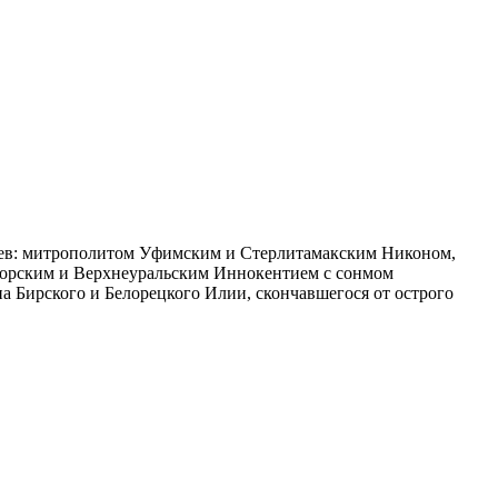
реев: митрополитом Уфимским и Стерлитамакским Никоном,
горским и Верхнеуральским Иннокентием с сонмом
а Бирского и Белорецкого Илии, скончавшегося от острого