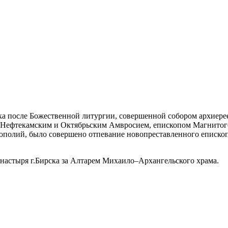
рска после Божественной литургии, совершенной собором архие
м Нефтекамским и Октябрьским Амвросием, епископом Магнито
ополий, было совершено отпевание новопреставленного епископ
онастыря г.Бирска за Алтарем Михаило–Архангельского храма.