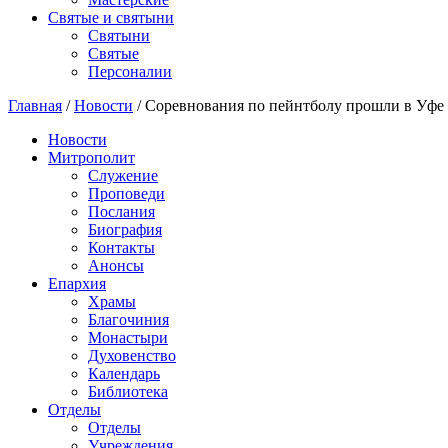
Святые и святыни
Cвятыни
Cвятые
Персоналии
Главная
/
Новости
/
Соревнования по пейнтболу прошли в Уфе
Новости
Митрополит
Служение
Проповеди
Послания
Биография
Контакты
Анонсы
Епархия
Храмы
Благочиния
Монастыри
Духовенство
Календарь
Библиотека
Отделы
Отделы
Учреждения