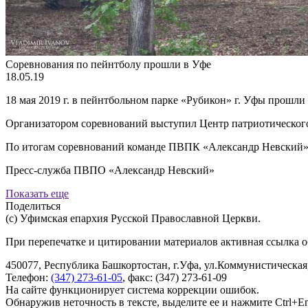
Соревнования по пейнтболу прошли в Уфе
18.05.19
18 мая 2019 г. в пейнтбольном парке «Рубикон» г. Уфы прошли
Организатором соревнований выступил Центр патриотического
По итогам соревнований команде ПВПК «Александр Невский» до
Пресс-служба ПВПО «Александр Невский»
Показать еще
Поделиться
(с) Уфимская епархия Русской Православной Церкви.
При перепечатке и цитировании материалов активная ссылка о
450077, Республика Башкортостан, г.Уфа, ул.Коммунистическая,
Телефон:
(347) 273-61-05
, факс: (347) 273-61-09
На сайте функционирует система коррекции ошибок.
Обнаружив неточность в тексте, выделите ее и нажмите Ctrl+En