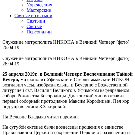
Учреждения
Мастерские
Святые и святыни
Cвятыни
Cвятые
Персоналии
Служение митрополита НИКОНА в Великий Четверг [фото]
26.04.19
Служение митрополита НИКОНА в Великий Четверг [фото]
26.04.19
25 апреля 2019г., в Великий Четверг,
Воспоминание Тайной
Ве́чери,
митрополит Уфимский и Стерлитамакский НИКОН
возглавил часы, изобразительны и Вечерню с Божественной
литургией свт. Василия Великого в Уфимском кафедральном
соборе Рождества Богородицы. Диаконский чин возглавил
первый соборный протодиакон Максим Коробицын. Пел хор
под управлением З.Закировой.
На Вечерне Владыка читал паремии.
На сугубой ектенье были вознесены прошения о единстве
Православной Церкви и сохранении Церкви от разделений и