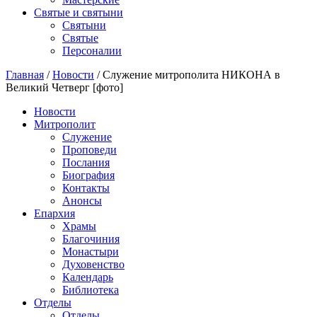
Святые и святыни
Cвятыни
Cвятые
Персоналии
Главная
/
Новости
/
Служение митрополита НИКОНА в
Великий Четверг [фото]
Новости
Митрополит
Служение
Проповеди
Послания
Биография
Контакты
Анонсы
Епархия
Храмы
Благочиния
Монастыри
Духовенство
Календарь
Библиотека
Отделы
Отделы