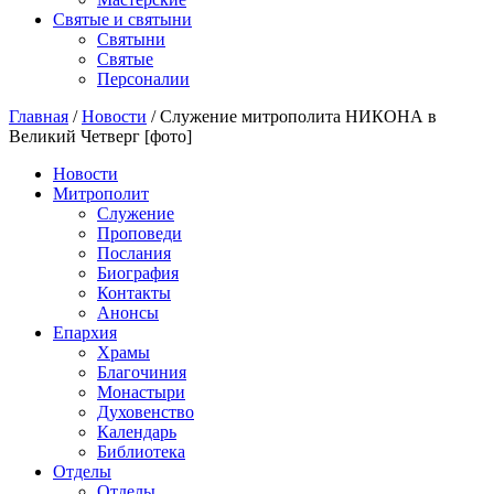
Святые и святыни
Cвятыни
Cвятые
Персоналии
Главная
/
Новости
/
Служение митрополита НИКОНА в
Великий Четверг [фото]
Новости
Митрополит
Служение
Проповеди
Послания
Биография
Контакты
Анонсы
Епархия
Храмы
Благочиния
Монастыри
Духовенство
Календарь
Библиотека
Отделы
Отделы