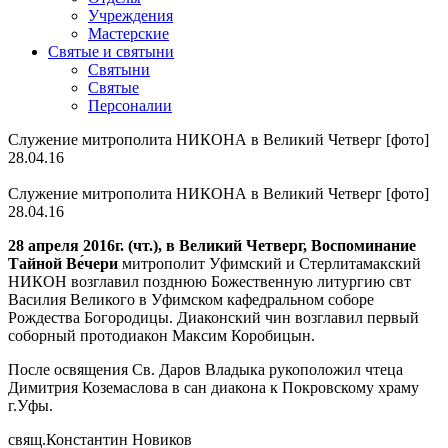
Учреждения
Мастерские
Святые и святыни
Cвятыни
Cвятые
Персоналии
Служение митрополита НИКОНА в Великий Четверг [фото]
28.04.16
Служение митрополита НИКОНА в Великий Четверг [фото]
28.04.16
28 апреля 2016г. (чт.), в Великий Четверг,
Воспоминание
Тайной Ве́чери
митрополит Уфимский и Стерлитамакский
НИКОН возглавил позднюю Божественную литургию свт
Василия Великого в Уфимском кафедральном соборе
Рождества Богородицы. Диаконский чин возглавил первый
соборный протодиакон Максим Коробицын.
После освящения Св. Даров Владыка рукоположил чтеца
Димитрия Коземаслова в сан диакона к Покровскому храму
г.Уфы.
свящ.Константин Новиков