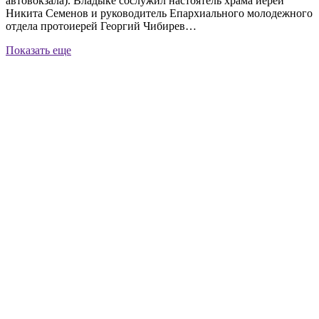
автовокзала). Владыке сослужил настоятель храма иерей
Никита Семенов и руководитель Епархиального молодежного
отдела протоиерей Георгий Чибирев…
Показать еще