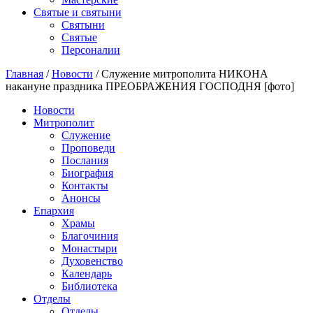
Святые и святыни
Cвятыни
Cвятые
Персоналии
Главная
/
Новости
/
Служение митрополита НИКОНА
накануне праздника ПРЕОБРАЖЕНИЯ ГОСПОДНЯ [фото]
Новости
Митрополит
Служение
Проповеди
Послания
Биография
Контакты
Анонсы
Епархия
Храмы
Благочиния
Монастыри
Духовенство
Календарь
Библиотека
Отделы
Отделы