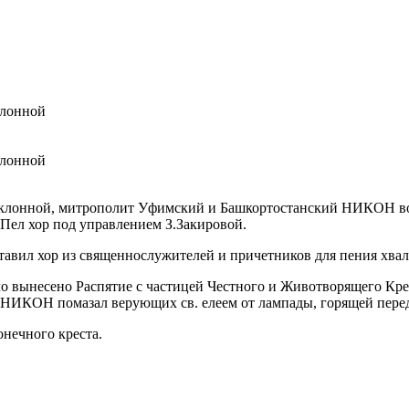
клонной
клонной
опоклонной, митрополит Уфимский и Башкортостанский НИКОН в
Пел хор под управлением З.Закировой.
ставил хор из священнослужителей и причетников для пения хва
о вынесено Распятие с частицей Честного и Животворящего Крес
НИКОН помазал верующих св. елеем от лампады, горящей перед
нечного креста.