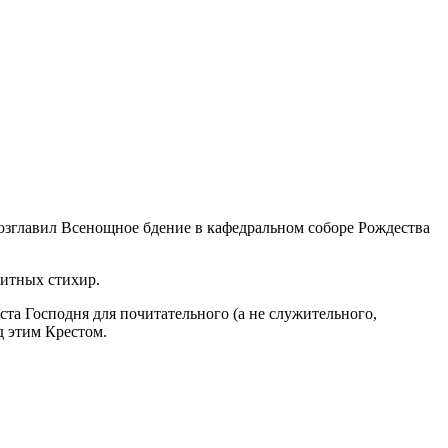
озглавил Всенощное бдение в кафедральном соборе Рождества
литных стихир.
та Господня для почитательного (а не служительного,
 этим Крестом.