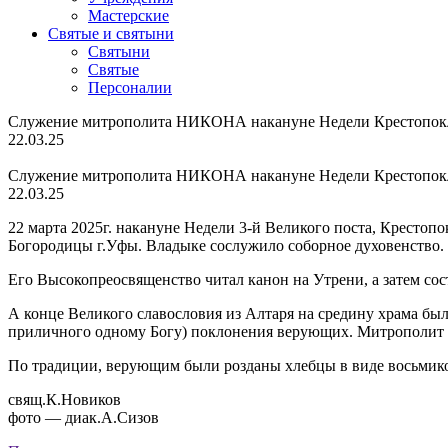
Мастерские
Святые и святыни
Cвятыни
Cвятые
Персоналии
Служение митрополита НИКОНА накануне Недели Крестопо
22.03.25
Служение митрополита НИКОНА накануне Недели Крестопо
22.03.25
22 марта 2025г. накануне Недели 3-й Великого поста, Крест
Богородицы г.Уфы. Владыке сослужило соборное духовенство. 
Его Высокопреосвященство читал канон на Утрени, а затем со
А конце Великого славословия из Алтаря на средину храма был
приличного одному Богу) поклонения верующих. Митрополит 
По традиции, верующим были розданы хлебцы в виде восьмико
свящ.К.Новиков
фото — диак.А.Сизов