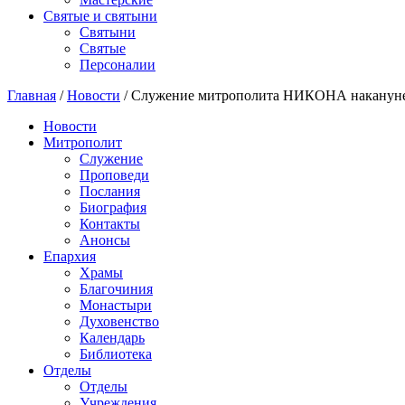
Святые и святыни
Cвятыни
Cвятые
Персоналии
Главная
/
Новости
/
Служение митрополита НИКОНА накануне
Новости
Митрополит
Служение
Проповеди
Послания
Биография
Контакты
Анонсы
Епархия
Храмы
Благочиния
Монастыри
Духовенство
Календарь
Библиотека
Отделы
Отделы
Учреждения