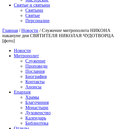
Святые и святыни
Cвятыни
Cвятые
Персоналии
Главная
/
Новости
/
Служение митрополита НИКОНА
накануне дня СВЯТИТЕЛЯ НИКОЛАЯ ЧУДОТВОРЦА
[фото]
Новости
Митрополит
Служение
Проповеди
Послания
Биография
Контакты
Анонсы
Епархия
Храмы
Благочиния
Монастыри
Духовенство
Календарь
Библиотека
Отделы