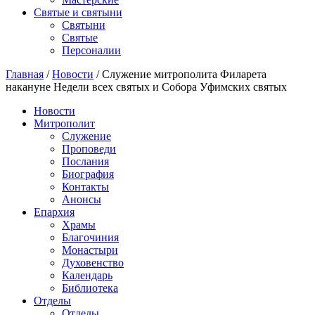
Святые и святыни
Cвятыни
Cвятые
Персоналии
Главная
/
Новости
/
Служение митрополита Филарета
накануне Недели всех святых и Собора Уфимских святых
Новости
Митрополит
Служение
Проповеди
Послания
Биография
Контакты
Анонсы
Епархия
Храмы
Благочиния
Монастыри
Духовенство
Календарь
Библиотека
Отделы
Отделы