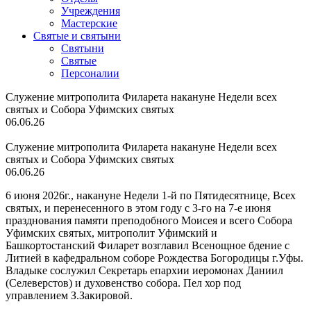
Учреждения
Мастерские
Святые и святыни
Cвятыни
Cвятые
Персоналии
Служение митрополита Филарета накануне Недели всех
святых и Собора Уфимских святых
06.06.26
Служение митрополита Филарета накануне Недели всех
святых и Собора Уфимских святых
06.06.26
6 июня 2026г., накануне Недели 1-й по Пятидесятнице, Всех
святых, и перенесенного в этом году с 3-го на 7-е июня
празднования памяти преподобного Моисея и всего Собора
Уфимских святых, митрополит Уфимский и
Башкортостанский Филарет возглавил Всенощное бдение с
Литией в кафедральном соборе Рождества Богородицы г.Уфы.
Владыке сослужил Секретарь епархии иеромонах Даниил
(Селеверстов) и духовенство собора. Пел хор под
управлением З.Закировой.