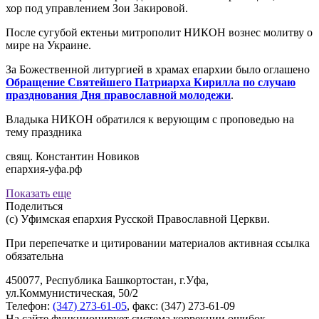
хор под управлением Зои Закировой.
После сугубой ектеньи митрополит НИКОН вознес молитву о
мире на Украине.
За Божественной литургией в храмах епархии было оглашено
Обращение Святейшего Патриарха Кирилла по случаю
празднования Дня православной молодежи
.
Владыка НИКОН обратился к верующим с проповедью на
тему праздника
свящ. Константин Новиков
епархия-уфа.рф
Показать еще
Поделиться
(с) Уфимская епархия Русской Православной Церкви.
При перепечатке и цитировании материалов активная ссылка
обязательна
450077, Республика Башкортостан, г.Уфа,
ул.Коммунистическая, 50/2
Телефон:
(347) 273-61-05
, факс: (347) 273-61-09
На сайте функционирует система коррекции ошибок.