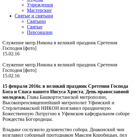
Учреждения
Мастерские
Святые и святыни
Cвятыни
Cвятые
Персоналии
Служение митр.Никона в великий праздник Сретения
Господня [фото]
15.02.16
Служение митр.Никона в великий праздник Сретения
Господня [фото]
15.02.16
15 февраля 2016г. в великий праздник Сретения Господа
Бога и Спаса нашего Иисуса Христа
,
День православной
молодежи,
Глава Башкортостанской митрополии,
Высокопреосвященнейший митрополит Уфимский и
Стерлитамакский НИКОН возглавил праздничную
Божественную Литругию в Уфимском кафедральном соборе
Рождества Богородицы.
Владыке сослужило духовенство собора. Диаконский чин
возглавил соборный протодиакон Максим Коробицын, пел