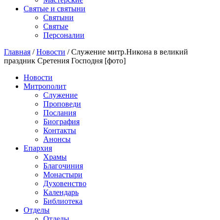
Святые и святыни
Cвятыни
Cвятые
Персоналии
Главная
/
Новости
/
Служение митр.Никона в великий
праздник Сретения Господня [фото]
Новости
Митрополит
Служение
Проповеди
Послания
Биография
Контакты
Анонсы
Епархия
Храмы
Благочиния
Монастыри
Духовенство
Календарь
Библиотека
Отделы
Отделы