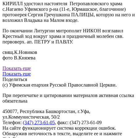
КИРИЛЛ удостоил настоятеля Петропавловского храма
с.Нагаево Уфимского р-на (11-е, Юрмашское, благочиние)
протоиерея Сергия Гречушкина ПАЛИЦЫ, которую на него и
возложил Владыка на Малом входе.
По окончании Литургии митрополит НИКОН возглавил
Крестный ход вокруг храма и праздничный молебен свв.
первоверх. ап. ПЕТРУ и ПАВЛУ.
свящ.К.Новиков
фото В.Князева
Показать еще
Показать еще
Поделиться
(с) Уфимская епархия Русской Православной Церкви.
При перепечатке и цитировании материалов активная ссылка
обязательна
450077, Республика Башкортостан, г.Уфа,
ул.Коммунистическая, 50/2
Телефон:
(347) 273-61-05
, факс: (347) 273-61-09
На сайте функционирует система коррекции ошибок.
Обнаружив неточность в тексте, выделите ее и нажмите