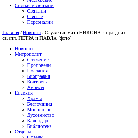
Святые и святыни
Cвятыни
Cвятые
Персоналии
Главная
/
Новости
/
Служение митр.НИКОНА в праздник
св.апп. ПЕТРА и ПАВЛА [фото]
Новости
Митрополит
Служение
Проповеди
Послания
Биография
Контакты
Анонсы
Епархия
Храмы
Благочиния
Монастыри
Духовенство
Календарь
Библиотека
Отделы
Отделы