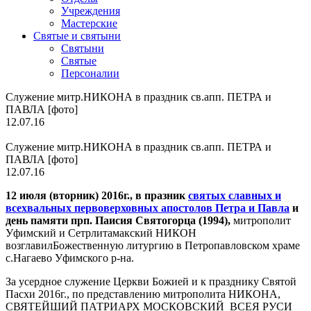
Учреждения
Мастерские
Святые и святыни
Cвятыни
Cвятые
Персоналии
Служение митр.НИКОНА в праздник св.апп. ПЕТРА и
ПАВЛА [фото]
12.07.16
Служение митр.НИКОНА в праздник св.апп. ПЕТРА и
ПАВЛА [фото]
12.07.16
12 июля (вторник) 2016г., в празник
святых славных и
всехвальных первоверховных апостолов Петра и Павла
и
день памяти прп. Паисия Святогорца (1994),
митрополит
Уфимский и Сетрлитамакский НИКОН
возглавилБожественную литургию в Петропавловском храме
с.Нагаево Уфимского р-на.
За усердное служение Церкви Божией и к празднику Святой
Пасхи 2016г., по представлению митрополита НИКОНА,
СВЯТЕЙШИЙ ПАТРИАРХ МОСКОВСКИЙ ВСЕЯ РУСИ