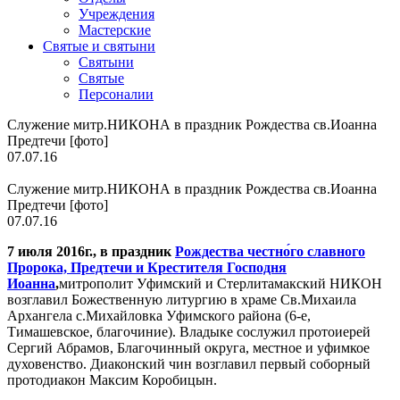
Учреждения
Мастерские
Святые и святыни
Cвятыни
Cвятые
Персоналии
Служение митр.НИКОНА в праздник Рождества св.Иоанна
Предтечи [фото]
07.07.16
Служение митр.НИКОНА в праздник Рождества св.Иоанна
Предтечи [фото]
07.07.16
7 июля 2016г., в праздник
Рождества честно́го славного
Пророка, Предтечи и Крестителя Господня
Иоанна
,
митрополит Уфимский и Стерлитамакский НИКОН
возглавил Божественную литургию в храме Св.Михаила
Архангела с.Михайловка Уфимского района (6-е,
Тимашевское, благочиние). Владыке сослужил протоиерей
Сергий Абрамов, Благочинный округа, местное и уфимкое
духовенство. Диаконский чин возглавил первый соборный
протодиакон Максим Коробицын.