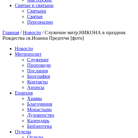
Святые и святыни
Cвятыни
Cвятые
Персоналии
Главная
/
Новости
/
Служение митр.НИКОНА в праздник
Рождества св.Иоанна Предтечи [фото]
Новости
Митрополит
Служение
Проповеди
Послания
Биография
Контакты
Анонсы
Епархия
Храмы
Благочиния
Монастыри
Духовенство
Календарь
Библиотека
Отделы
Отделы