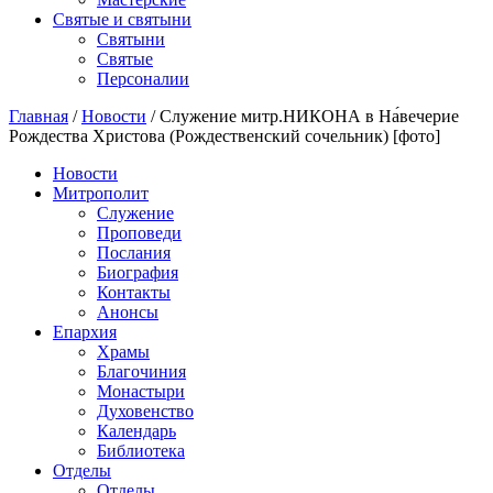
Святые и святыни
Cвятыни
Cвятые
Персоналии
Главная
/
Новости
/
Служение митр.НИКОНА в На́вечерие
Рождества Христова (Рождественский сочельник) [фото]
Новости
Митрополит
Служение
Проповеди
Послания
Биография
Контакты
Анонсы
Епархия
Храмы
Благочиния
Монастыри
Духовенство
Календарь
Библиотека
Отделы
Отделы