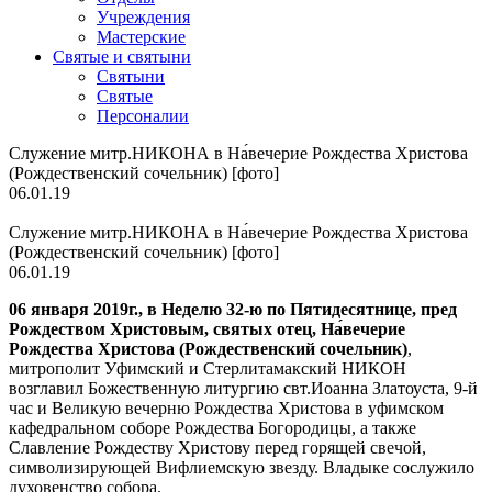
Учреждения
Мастерские
Святые и святыни
Cвятыни
Cвятые
Персоналии
Служение митр.НИКОНА в На́вечерие Рождества Христова
(Рождественский сочельник) [фото]
06.01.19
Служение митр.НИКОНА в На́вечерие Рождества Христова
(Рождественский сочельник) [фото]
06.01.19
06 января 2019г.,
в
Недел
ю
32-
ю
по Пятидесятнице, пред
Рождеством Христовым, святых отец, На́вечерие
Рождества Христова (Рождественский сочельник)
,
митрополит Уфимский и Стерлитамакский НИКОН
возглавил Божественную литургию свт.Иоанна Златоуста, 9-й
час и Великую вечерню Рождества Христова в уфимском
кафедральном соборе Рождества Богородицы, а также
Славление Рождеству Христову перед горящей свечой,
символизирующей Вифлиемскую звезду. Владыке сослужило
духовенство собора.