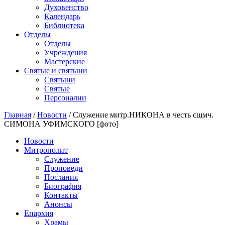
Духовенство
Календарь
Библиотека
Отделы
Отделы
Учреждения
Мастерские
Святые и святыни
Cвятыни
Cвятые
Персоналии
Главная
/
Новости
/
Служение митр.НИКОНА в честь сщмч.
СИМОНА УФИМСКОГО [фото]
Новости
Митрополит
Служение
Проповеди
Послания
Биография
Контакты
Анонсы
Епархия
Храмы