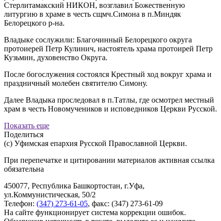
Стерлитамакский НИКОН, возглавил Божественную
литургию в храме в честь сщмч.Симона в п.Миндяк
Белорецкого р-на.
Владыке сослужили: Благочинный Белорецкого округа
протоиерей Петр Кулинич, настоятель храма протоирей Петр
Кузьмин, духовенство Округа.
После богослужения состоялся Крестный ход вокруг храма и
праздничный молебен святителю Симону.
Далее Владыка проследовал в п.Татлы, где осмотрел местный
храм в честь Новомучеников и исповедников Церкви Русской.
Показать еще
Поделиться
(с) Уфимская епархия Русской Православной Церкви.
При перепечатке и цитировании материалов активная ссылка
обязательна
450077, Республика Башкортостан, г.Уфа,
ул.Коммунистическая, 50/2
Телефон:
(347) 273-61-05
, факс: (347) 273-61-09
На сайте функционирует система коррекции ошибок.