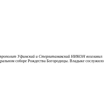
итрополит Уфимский и Стерлитамакский НИКОН возглави
л
ральном соборе Рождества Богородицы. Владыке сослужило