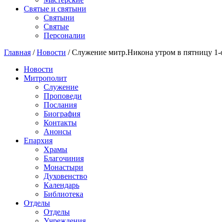
Святые и святыни
Cвятыни
Cвятые
Персоналии
Главная
/
Новости
/
Служение митр.Никона утром в пятницу 1-
Новости
Митрополит
Служение
Проповеди
Послания
Биография
Контакты
Анонсы
Епархия
Храмы
Благочиния
Монастыри
Духовенство
Календарь
Библиотека
Отделы
Отделы
Учреждения