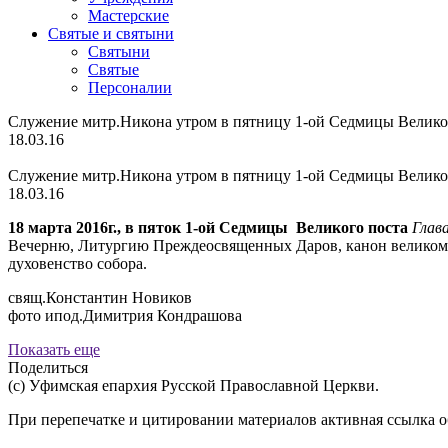
Мастерские
Святые и святыни
Cвятыни
Cвятые
Персоналии
Служение митр.Никона утром в пятницу 1-ой Седмицы Великог
18.03.16
Служение митр.Никона утром в пятницу 1-ой Седмицы Великог
18.03.16
18 марта 2016г., в пяток
1-ой Седмицы Великого поста
Глав
Вечерню, Литургию Преждеосвященных Даров, канон великому
духовенство собора.
свящ.Константин Новиков
фото ипод.Димитрия Кондрашова
Показать еще
Поделиться
(с) Уфимская епархия Русской Православной Церкви.
При перепечатке и цитировании материалов активная ссылка о