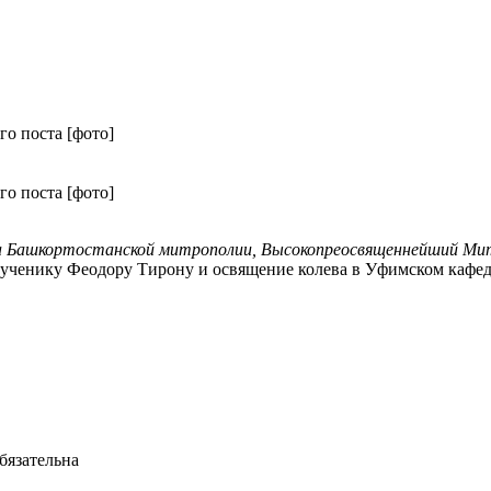
о поста [фото]
о поста [фото]
а Башкортостанской митрополии, Высокопреосвященнейший М
ченику Феодору Тирону и освящение колева в Уфимском кафед
бязательна