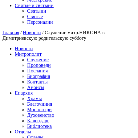
Святые и святыни
Cвятыни
Cвятые
Персоналии
Главная
/
Новости
/
Служение митр.НИКОНА в
Димитриевскую родительскую субботу
Новости
Митрополит
Служение
Проповеди
Послания
Биография
Контакты
Анонсы
Епархия
Храмы
Благочиния
Монастыри
Духовенство
Календарь
Библиотека
Отделы
Отделы