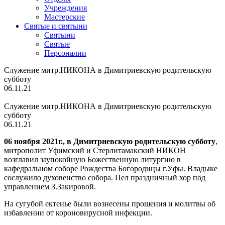
Учреждения
Мастерские
Святые и святыни
Cвятыни
Cвятые
Персоналии
Служение митр.НИКОНА в Димитриевскую родительскую
субботу
06.11.21
Служение митр.НИКОНА в Димитриевскую родительскую
субботу
06.11.21
06 ноября 2021г., в
Димитриевскую родительскую субботу
,
митрополит Уфимский и Стерлитамакский НИКОН
возглавил заупокойную Божественную литургию в
кафедральном соборе Рождества Богородицы г.Уфы. Владыке
сослужило духовенство собора. Пел праздничный хор под
управлением З.Закировой.
На сугубой ектенье были вознесены прошения и молитвы об
избавлении от короновирусной инфекции.