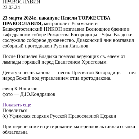
ПРАВОСЛАВИЯ
23.03.24
23 марта 2024г., накануне Недели ТОРЖЕСТВА
ПРАВОСЛАВИЯ,
митрополит Уфимский и
Башкортостанский НИКОН возглавил Всенощное бдение в
кафедралном соборе Рождества Богородицы г.Уфы. Владыке
сослужило соборное духовенство. Диаконский чин возглавил
соборный протодиакон Рустик Латыпов.
После Полиелея Владыка помазал верующих св. елеем от
лампады горящей перед Евангелием Христовым.
Девятую песнь канона — песнь Пресвятой Богородицы — пел
народ Божий под управлением отца протодиакона.
свящ.К.Новиков
фото — Д.Ю.Кондрашов
Показать еще
Поделиться
(с) Уфимская епархия Русской Православной Церкви.
При перепечатке и цитировании материалов активная ссылка
обязательна