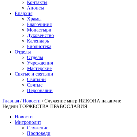
Контакты
Анонсы
Епархия
Храмы
Благочиния
Монастыри
Духовенство
Календарь
Библиотека
Отделы
Отделы
Учреждения
Мастерские
Святые и святыни
Cвятыни
Cвятые
Персоналии
Главная
/
Новости
/
Служение митр.НИКОНА накануне
Недели ТОРЖЕСТВА ПРАВОСЛАВИЯ
Новости
Митрополит
Служение
Проповеди